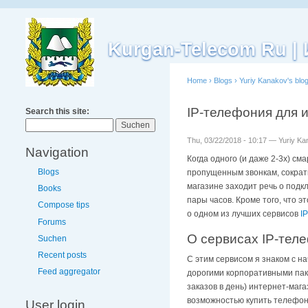
Kurgan-Telecom Ru 
Home
›
Blogs
›
Yuriy Kanakov's blo
IP-телефония для 
Search this site:
Thu, 03/22/2018 - 10:17 — Yuriy K
Navigation
Когда одного (и даже 2-3х) см
Blogs
пропущенным звонкам, сократи
магазине заходит речь о подк
Books
пары часов. Кроме того, что 
Compose tips
о одном из лучших сервисов
I
Forums
О сервисах IP-тел
Suchen
Recent posts
С этим сервисом я знаком с н
Feed aggregator
дорогими корпоративными паке
заказов в день) интернет-маг
возможностью купить телефон
User login