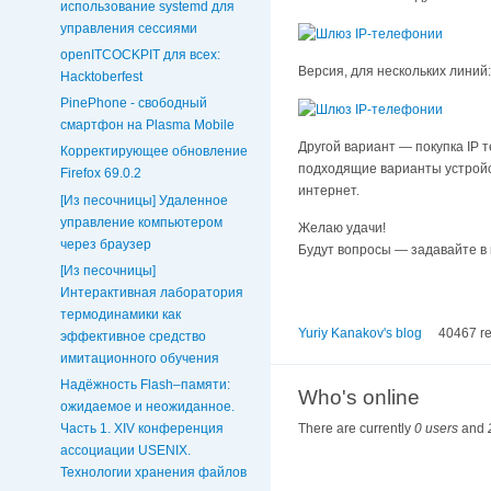
использование systemd для
управления сессиями
openITCOCKPIT для всех:
Версия, для нескольких линий:
Hacktoberfest
PinePhone - свободный
смартфон на Plasma Mobile
Другой вариант — покупка IP 
Корректирующее обновление
подходящие варианты устройст
Firefox 69.0.2
интернет.
[Из песочницы] Удаленное
управление компьютером
Желаю удачи!
через браузер
Будут вопросы — задавайте в
[Из песочницы]
Интерактивная лаборатория
термодинамики как
Yuriy Kanakov's blog
40467 r
эффективное средство
имитационного обучения
Надёжность Flash–памяти:
Who's online
ожидаемое и неожиданное.
Часть 1. XIV конференция
There are currently
0 users
and
ассоциации USENIX.
Технологии хранения файлов