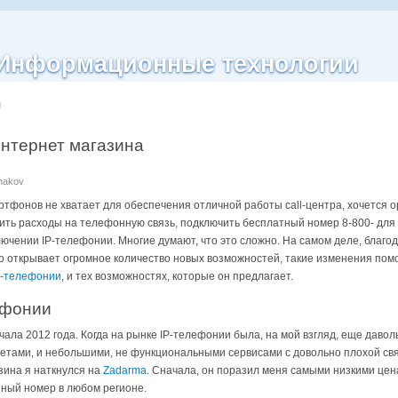
| Информационные технологии
g
интернет магазина
anakov
артфонов не хватает для обеспечения отличной работы call-центра, хочется о
ть расходы на телефонную связь, подключить бесплатный номер 8-800- для п
лючении IP-телефонии. Многие думают, что это сложно. На самом деле, благо
это открывает огромное количество новых возможностей, такие изменения пом
P-телефонии
, и тех возможностях, которые он предлагает.
ефонии
ачала 2012 года. Когда на рынке IP-телефонии была, на мой взгляд, еще дав
тами, и небольшими, не функциональными сервисами с довольно плохой связ
азина я наткнулся на
Zadarma
. Сначала, он поразил меня самыми низкими цен
ный номер в любом регионе.