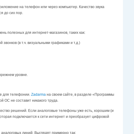
риложение на телефон или через компьютер. Качество звука
я до сих пор.
чень полезных для интернет-магазинов, таких как:
звонков (в т.ч. визуальными графиками и т.д.)
 прежнем уровне.
ие для телефонии.
Zadarma
на своем сайте, в разделе «Программы
й ОС не составит никакого труда.
жество решений. Если аналоговые телефоны уже есть, хорошим (и
которая подключается к сети интернет и преобразует цифровой
 аналоговых линий. Выглядят примерно так: