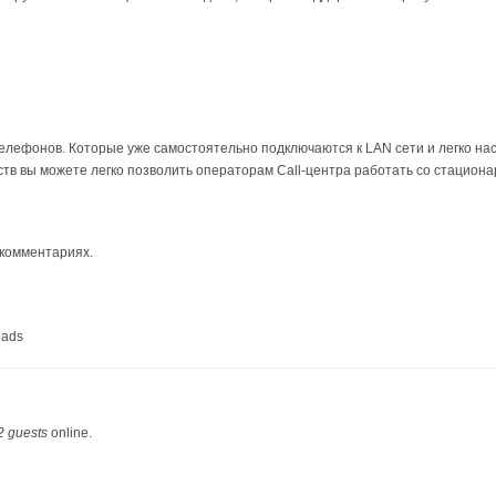
телефонов. Которые уже самостоятельно подключаются к LAN сети и легко н
в вы можете легко позволить операторам Call-центра работать со стациона
 комментариях.
eads
2 guests
online.