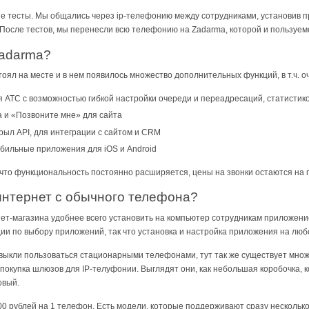
е тесты. Мы общались через ip-телефонию между сотрудниками, установив п
После тестов, мы перенесли всю телефонию на Zadarma, которой и пользуемс
Zadarma?
тоял на месте и в нем появилось множество дополнительных функций, в т.ч. о
 АТС с возможностью гибкой настройки очереди и переадресаций, статистикой 
 и «Позвоните мне» для сайта
крыл API, для интеграции с сайтом и CRM
ильные приложения для iOS и Android
, что функциональность постоянно расширяется, цены на звонки остаются на
 интернет с обычного телефона?
нет-магазина удобнее всего установить на компьютер сотрудникам приложен
ии по выбору приложений, так что установка и настройка приложения на любо
ивыкли пользоваться стационарными телефонами, тут так же существует мно
окупка шлюзов для IP-телуфонии. Выглядят они, как небольшая коробочка, 
овый.
0 рублей на 1 телефон. Есть модели, которые поддерживают сразу несколько