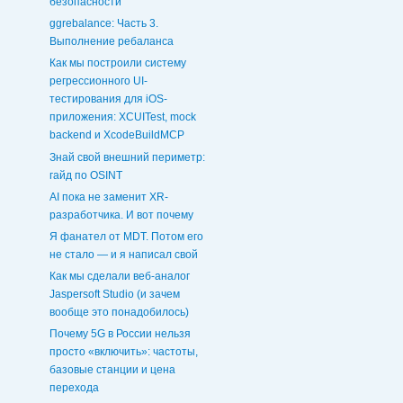
безопасности
ggrebalance: Часть 3.
Выполнение ребаланса
Как мы построили систему
регрессионного UI-
тестирования для iOS-
приложения: XCUITest, mock
backend и XcodeBuildMCP
Знай свой внешний периметр:
гайд по OSINT
AI пока не заменит XR-
разработчика. И вот почему
Я фанател от MDT. Потом его
не стало — и я написал свой
Как мы сделали веб-аналог
Jaspersoft Studio (и зачем
вообще это понадобилось)
Почему 5G в России нельзя
просто «включить»: частоты,
базовые станции и цена
перехода