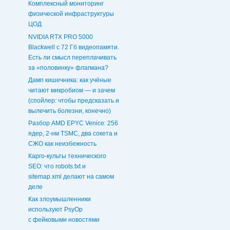
Комплексный мониторинг
физической инфраструктуры
ЦОД
NVIDIA RTX PRO 5000
Blackwell с 72 Гб видеопамяти.
Есть ли смысл переплачивать
за «половинку» флагмана?
Дамп кишечника: как учёные
читают микробиом — и зачем
(спойлер: чтобы предсказать и
вылечить болезни, конечно)
Разбор AMD EPYC Venice: 256
ядер, 2-нм TSMC, два сокета и
СЖО как неизбежность
Карго-культы технического
SEO: что robots.txt и
sitemap.xml делают на самом
деле
Как злоумышленники
используют PsyOp
с фейковыми новостями