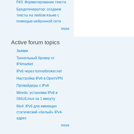
F#3: Форматирование текста
Бредогенератор: создаем
тексты на любом языке с
помощью нейронной сети
more
Active forum topics
Заявки
Туннельный брокер от
IP4market
IPv6 через tunnelbroker.net
Настройка IPv6 в OpenVPN
Провайдеры с IPv6
Miredo: установка IPv6 в
GNU/Linux за 1 минуту
6to4: IPv6 для имеющих
статический «белый» IPv4-
адрес
more