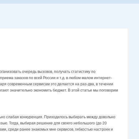
рганизовать очередь вызовов, получать статистику по
риема заказов по всей России и т.д. в любом малом интернет-
даря современным сервисам это делается на раз-два, в течении
огают значительно экономить бюджет. В этой статье мы поговорим
ольно слабая конкуренция. Приходилось выбирать между довольно
ью. Тогда, выбирая решение для своего небольшого (до 20
ами, среди ранее знакомых мне сервисов, гибкостью настроек и