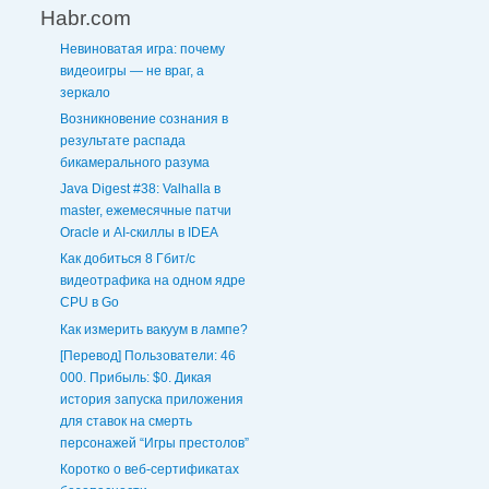
Habr.com
Невиноватая игра: почему
видеоигры — не враг, а
зеркало
Возникновение сознания в
результате распада
бикамерального разума
Java Digest #38: Valhalla в
master, ежемесячные патчи
Oracle и AI-скиллы в IDEA
Как добиться 8 Гбит/с
видеотрафика на одном ядре
CPU в Go
Как измерить вакуум в лампе?
[Перевод] Пользователи: 46
000. Прибыль: $0. Дикая
история запуска приложения
для ставок на смерть
персонажей “Игры престолов”
Коротко о веб-сертификатах