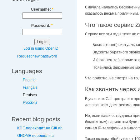
Сначала начались бесконечны
Username:
*
оказалось весьма приличным. 
Что такое сервис 
Password:
*
Сервис все эти годы тоже не с
Бесплатная(!) виртуальная
Log in using OpenID
Виджеты обратного звонка
Request new password
И (наконец-то!) сервис от
Появились фирменные моб
Languages
Что приятно, не смотря на то
English
Français
Как звонить через
Deutsch
В условиях Call-центра интер
Русский
для звонков» дает рекомендац
Но, если ваши сотрудники пр
Recent blog posts
бюджетным) вариантом будет п
KDE переходит на GitLab
сигнал IP-телефонии в аналог
GNOME перешёл на
Такие шлюзы обойдутся от 100