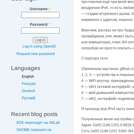
протоколом ещё при моей жизн
внедрения IPv6, то есть любая
Username:
*
— стадию вторичного рынка. К
неважного с адресов, перенос 
Password:
*
Впрочем, рассказ не про будущ
провайдеров, или, может быть
или компьютера), плюс /64 сет
Log in using OpenID
попробую не просто описать «
Request new password
Структура сети:
Languages
(Оригиналы картинок: github.
1, 2, 3 — устройства в локальн
English
4 — WiFi-роутер, принужденный
Français
5 — eth3 сетевой интерфейс, 
Deutsch
6 — мой домашний компьютер (
Русский
7 — eth2, интерфейс подключен
Я пропущу всю IPv4 часть (нич
Recent blog posts
Полученные мною настройки от
KDE переходит на GitLab
Адрес 2a00:11d8:1201:0:962b:
GNOME перешёл на
Сеть 2a00:11d8:1201:32b0::/6