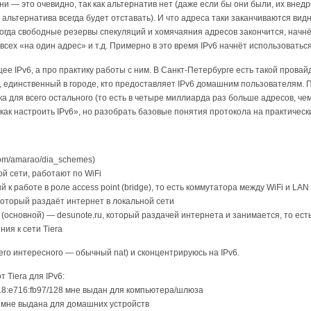
и — это очевидно, так как альтернатив нет (даже если бы они были, их вне
 альтернатива всегда будет отставать). И что адреса таки заканчиваются вид
огда свободные резервы спекуляций и хомячаяния адресов закончится, начнё
всех «на один адрес» и т.д. Примерно в это время IPv6 начнёт использоватьс
ее IPv6, а про практику работы с ним. В Санкт-Петербурге есть такой провай
, единственный в городе, кто предоставляет IPv6 домашним пользователям.
ка для всего остального (то есть в четыре миллиарда раз больше адресов, чем 
как настроить IPv6», но разобрать базовые понятия протокола на практическ
com/amarao/dia_schemes)
ой сети, работают по WiFi
 к работе в роле access point (bridge), то есть коммутатора между WiFi и LAN
который раздаёт интернет в локальной сети
основной) — desunote.ru, который раздачей интернета и занимается, то ес
ия к сети Tiera
его интересного — обычный nat) и сконцентрируюсь на IPv6.
 Tiera для IPv6:
18:e716:fb97/128 мне выдан для компьютера/шлюза
4 мне выдана для домашних устройств