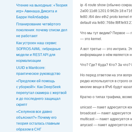
ip -6 route show (обычно сокраща
Чтение на выходные: «Теория
2a00:11d8:1201:0:962b:18:e716:
игр» Авинаша Диксита и
fe80::/64 dev eth2 proto kernel 
Барри Нейлбаффа
default via fe80::768e:f8ff:fe93
Планирование четвёртого
поколения: почему списки дел
Что мы тут видим? Первое — го
не работают
— это kernel.
Как устроен наш сервис
А вот третье — это интрига. Э
SOFROS AI/ML: гибридные
информации о нём является нек
модели и REST API для
нормализации
Что? Где? Куда? Кто? За что?
UUID в Manticore:
практическое руководство
Но перед ответом на эти вопро
«Предложи ей помощь
редко используется в строго о
с уборкой!»: Как DeepSeek
многие вещи в IPv6 будут каз
перепутал скамера с жертвой
Кратко о типах трафика, возмо
и до последнего защищал
скрипт
unicast — пакет адресуется к
«Селуянов все давно
broadcast — пакет адресуется 
объяснил?» Почему его
multicast — пакет адресуется
теория осталась главным
anycast — пакет адресуется на
образом в СНГ