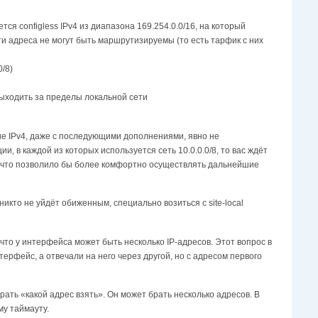
тся configless IPv4 из диапазона 169.254.0.0/16, на который
ти адреса не могут быть маршрутизируемы (то есть тарфик с них
0/8)
 выходить за пределы локальной сети
ние IPv4, даже с последующими дополнениями, явно не
 в каждой из которых используется сеть 10.0.0.0/8, то вас ждёт
, что позволило бы более комфортно осуществлять дальнейшие
ть никто не уйдёт обиженным, специально возиться с site-local
то у интерфейса может быть несколько IP-адресов. Этот вопрос в
ерфейс, а отвечали на него через другой, но с адресом первого
ирать «какой адрес взять». Он может брать несколько адресов. В
му таймауту.