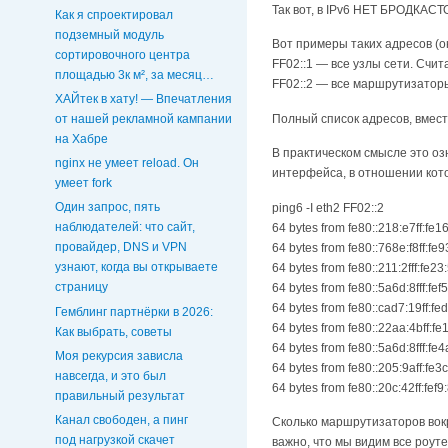
Так вот, в IPv6 НЕТ БРОДКАСТ
Как я спроектировал
подземный модуль
Вот примеры таких адресов (он
сортировочного центра
FF02::1 — все узлы сети. Счит
площадью 3к м², за месяц…
FF02::2 — все маршрутизатор
ХАЙтек в хату! — Впечатления
Полный список адресов, вместе 
от нашей рекламной кампании
на Хабре
В практическом смысле это оз
nginx не умеет reload. Он
интерфейса, в отношении кот
умеет fork
Один запрос, пять
ping6 -I eth2 FF02::2
наблюдателей: что сайт,
64 bytes from fe80::218:e7ff:fe
провайдер, DNS и VPN
64 bytes from fe80::768e:f8ff:f
узнают, когда вы открываете
64 bytes from fe80::211:2fff:fe
страницу
64 bytes from fe80::5a6d:8fff:fe
64 bytes from fe80::cad7:19ff:f
Гемблинг партнёрки в 2026:
64 bytes from fe80::22aa:4bff:f
Как выбрать, советы
64 bytes from fe80::5a6d:8fff:f
Моя рекурсия зависла
64 bytes from fe80::205:9aff:fe
навсегда, и это был
64 bytes from fe80::20c:42ff:fe
правильный результат
Канал свободен, а пинг
Сколько маршрутизаторов вокр
под нагрузкой скачет
важно, что мы видим все роуте