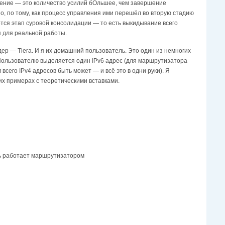
дрение — это количество усилий бОльшее, чем завершение
но, по тому, как процесс управления ими перешёл во вторую стадию
тся этап суровой консолидации — то есть выкидывание всего
я для реальной работы.
дер — Tierа. И я их домашний пользователь. Это один из немногих
 Пользователю выделяется один IPv6 адрес (для маршрутизатора
всего IPv4 адресов быть может — и всё это в одни руки). Я
их примерах с теоретическими вставками.
ть работает маршрутизатором