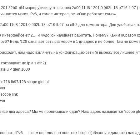
201:32b0::/64 маршрутизируется через 2a00:11d8:1201:0:962b:18:e716:fb97 (то
ачинается магия IPv6, и самое интересное. «Оно работает само».
 2a00:11d8:1201:0:962b:18:e716:fb97 на eth2 для компьютера. Для удобства ч
 интерфейсе eth2… И чудо, он начинает работать. Почему? Каким образом ко
pv6? Ведь /128 означает сеть размером в 1 ip-адрес и не более. Там не може
роисходит, нам надо взглянуть на конфигурацию сети (я вырежу всё лишнее, ч
 сокращают до ip a s eth2)
state UP qlen 1000
:e716:fb97/128 scope global
ever
 scope link
ever
ейсе два адреса? Мы же прописывали один? Наш адрес называется 'scope globa
енность IPv6 — в нём определено понятие 'scope' (область видимости) для ад