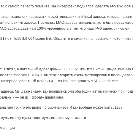
то с самого первого момента, как интерфейс поднялся, сделать ему link local (
иальная технология автоматической генерации link-local адреса, которая гар
й) половинки адреса. Поскольку MAC-адреса уникальны хотя бы в пределах с
MAC-адреса даёт нам 100% уверенность в том, что наш IPv6 адрес уникален.
:218:e7ff:fe16:fb97/64 scope link. Обратите внимание на префикс — fe80 — это l
:16:fb:97, а локальный адрес ipv6 — F80:000218:e7ff:fe16:fb97. Да-да, именно 
вается modified EUI-64. Сам этот алгоритм очень мотивирован и полон детал
наверное, обратный алгоритм — из link-local узнать MAC и не более.
а адреса. Мы даже знаем, как появились они оба (один автоматически при по
обальный — он из «global» диапазона.
ала про то, кто его шлюз по умолчанию? И как вообще может жить /128?
 мультикасту мультикаст мультикастно мультикастит
утизации: