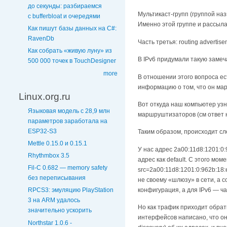
до секунды: разбираемся
Мультикаст-групп (группой на
с bufferbloat и очередями
Именно этой группе и рассылаю
Как пишут базы данных на C#:
RavenDb
Часть третья: routing advertis
Как собрать «живую луну» из
В IPv6 придумали такую заме
500 000 точек в TouchDesigner
more
В отношении этого вопроса ест
информацию о том, что он мар
Linux.org.ru
Вот откуда наш компьютер уз
Языковая модель с 28,9 млн
маршруштизаторов (см ответ н
параметров заработала на
ESP32-S3
Таким образом, происходит с
Mettle 0.15.0 и 0.15.1
У нас адрес 2a00:11d8:1201:0:
Rhythmbox 3.5
адрес как default. С этого мо
Fil-C 0.682 — memory safety
src=2a00:11d8:1201:0:962b:18:
без переписывания
не своему «шлюзу» в сети, а с
конфигурация, а для IPv6 — ч
RPCS3: эмуляцию PlayStation
3 на ARM удалось
Но как трафик приходит обрат
значительно ускорить
интерфейсов написано, что он 
Northstar 1.0.6 -