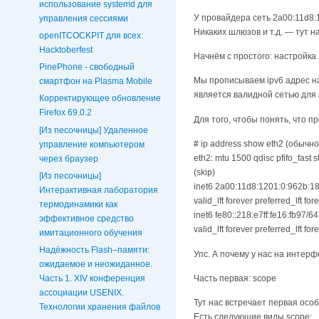
использование systemd для
У провайдера сеть 2a00:11d8:1
управления сессиями
Никаких шлюзов и т.д. — тут н
openITCOCKPIT для всех:
Hacktoberfest
Начнём с простого: настройка
PinePhone - свободный
Мы прописываем ipv6 адрес на
смартфон на Plasma Mobile
является валидной сетью для i
Корректирующее обновление
Firefox 69.0.2
Для того, чтобы понять, что п
[Из песочницы] Удаленное
# ip address show eth2 (обычно
управление компьютером
eth2: mtu 1500 qdisc pfifo_fast 
через браузер
(skip)
[Из песочницы]
inet6 2a00:11d8:1201:0:962b:18
Интерактивная лаборатория
valid_lft forever preferred_lft for
термодинамики как
inet6 fe80::218:e7ff:fe16:fb97/64
эффективное средство
valid_lft forever preferred_lft for
имитационного обучения
Надёжность Flash–памяти:
Упс. А почему у нас на интерф
ожидаемое и неожиданное.
Часть 1. XIV конференция
Часть первая: scope
ассоциации USENIX.
Тут нас встречает первая особ
Технологии хранения файлов
Есть следующие виды scope: