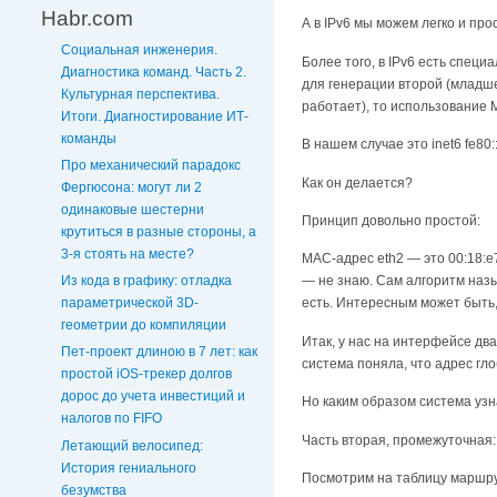
Habr.com
А в IPv6 мы можем легко и прос
Социальная инженерия.
Более того, в IPv6 есть спец
Диагностика команд. Часть 2.
для генерации второй (младше
Культурная перспектива.
работает), то использование 
Итоги. Диагностирование ИТ-
команды
В нашем случае это inet6 fe80:
Про механический парадокс
Как он делается?
Фергюсона: могут ли 2
одинаковые шестерни
Принцип довольно простой:
крутиться в разные стороны, а
3-я стоять на месте?
MAC-адрес eth2 — это 00:18:e7
Из кода в графику: отладка
— не знаю. Сам алгоритм назы
параметрической 3D-
есть. Интересным может быть, 
геометрии до компиляции
Итак, у нас на интерфейсе дв
Пет-проект длиною в 7 лет: как
система поняла, что адрес гл
простой iOS-трекер долгов
дорос до учета инвестиций и
Но каким образом система узн
налогов по FIFO
Часть вторая, промежуточная:
Летающий велосипед:
История гениального
Посмотрим на таблицу маршр
безумства