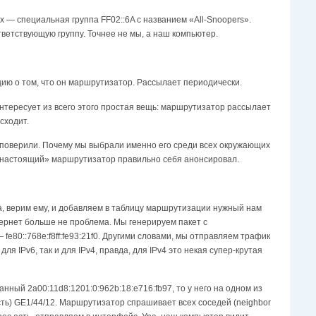
х — специальная группа FF02::6A с названием «All-Snoopers».
ответствующую группу. Точнее не мы, а наш компьютер.
ю о том, что он маршрутизатор. Рассылает периодически.
ас интересует из всего этого простая вещь: маршрутизатор рассылает
сходит.
 поверили. Почему мы выбрали именно его среди всех окружающих
т «настоящий» маршрутизатор правильно себя анонсировал.
ера, верим ему, и добавляем в таблицу маршрутизации нужный нам
нтернет больше не проблема. Мы генерируем пакет с
fe80::768e:f8ff:fe93:21f0. Другими словами, мы отправляем трафик
я IPv6, так и для IPv4, правда, для IPv4 это некая супер-крутая
ный 2a00:11d8:1201:0:962b:18:e716:fb97, то у него на одном из
усть) GE1/44/12. Маршрутизатор спрашивает всех соседей (neighbor