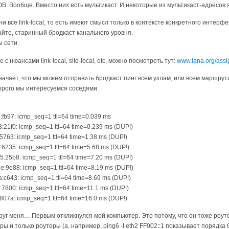
ОВ. Вообще. Вместо них есть мультикаст. И некоторые из мультикаст-адресов
и все link-local, то есть имеют смысл только в контексте конкретного интерфе
айте, старинный бродкаст канального уровня.
ы сети
с нюансами link-local, site-local, etc, можно посмотреть тут:
www.iana.org/assig
начает, что мы можем отправить бродкаст пинг всем узлам, или всем маршрут
орого мы интересуемся cоседями.
16:fb97: icmp_seq=1 ttl=64 time=0.039 ms
e93:21f0: icmp_seq=1 ttl=64 time=0.239 ms (DUP!)
23:5763: icmp_seq=1 ttl=64 time=1.38 ms (DUP!)
f5:6235: icmp_seq=1 ttl=64 time=5.68 ms (DUP!)
ed5:25b8: icmp_seq=1 ttl=64 time=7.20 ms (DUP!)
e1e:9e88: icmp_seq=1 ttl=64 time=8.19 ms (DUP!)
e4a:c643: icmp_seq=1 ttl=64 time=8.69 ms (DUP!)
3c:7800: icmp_seq=1 ttl=64 time=11.1 ms (DUP!)
f9:807a: icmp_seq=1 ttl=64 time=16.0 ms (DUP!)
уг меня… Первым откликнулся мой компьютер. Это потому, что он тоже роут
ры и только роутеры (а, например, ping6 -I eth2 FF002::1 показывает порядка 