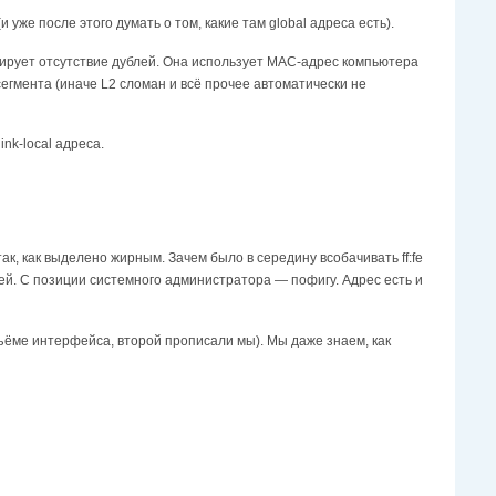
и уже после этого думать о том, какие там global адреса есть).
антирует отсутствие дублей. Она использует MAC-адрес компьютера
егмента (иначе L2 сломан и всё прочее автоматически не
ink-local адреса.
так, как выделено жирным. Зачем было в середину всобачивать ff:fe
ей. С позиции системного администратора — пофигу. Адрес есть и
дъёме интерфейса, второй прописали мы). Мы даже знаем, как