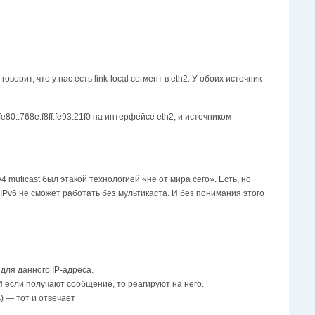
орит, что у нас есть link-local сегмент в eth2. У обоих источник
80::768e:f8ff:fe93:21f0 на интерфейсе eth2, и источником
 muticast был этакой технологией «не от мира сего». Есть, но
 IPv6 не сможет работать без мультикаста. И без понимания этого
 для данного IP-адреса.
И если получают сообщение, то реагируют на него.
) — тот и отвечает