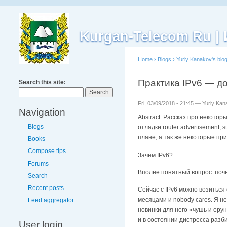
Kurgan-Telecom Ru 
Home
›
Blogs
›
Yuriy Kanakov's blo
Практика IPv6 — д
Search this site:
Fri, 03/09/2018 - 21:45 — Yuriy Ka
Navigation
Abstract: Рассказ про некото
Blogs
отладки router advertisement,
плане, а так же некоторые при
Books
Compose tips
Зачем IPv6?
Forums
Вполне понятный вопрос: почем
Search
Recent posts
Сейчас с IPv6 можно возиться
месяцами и nobody cares. Я н
Feed aggregator
новинки для него «чушь и еру
и в состоянии дистресса разб
User login