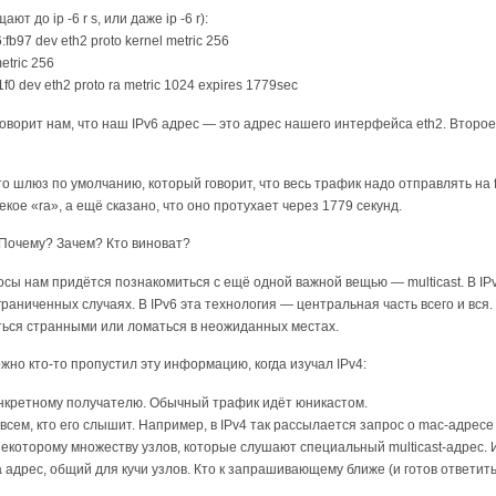
ют до ip -6 r s, или даже ip -6 r):
fb97 dev eth2 proto kernel metric 256
metric 256
:21f0 dev eth2 proto ra metric 1024 expires 1779sec
ворит нам, что наш IPv6 адрес — это адрес нашего интерфейса eth2. Второе гов
то шлюз по умолчанию, который говорит, что весь трафик надо отправлять на fe
ое «ra», а ещё сказано, что оно протухает через 1779 секунд.
 Почему? Зачем? Кто виноват?
сы нам придётся познакомиться с ещё одной важной вещью — multicast. В IPv4
граниченных случаях. В IPv6 эта технология — центральная часть всего и вся.
аться странными или ломаться в неожиданных местах.
жно кто-то пропустил эту информацию, когда изучал IPv4:
онкретному получателю. Обычный трафик идёт юникастом.
всем, кто его слышит. Например, в IPv4 так рассылается запрос о mac-адресе
 некоторому множеству узлов, которые слушают специальный multicast-адрес. 
 адрес, общий для кучи узлов. Кто к запрашивающему ближе (и готов ответить