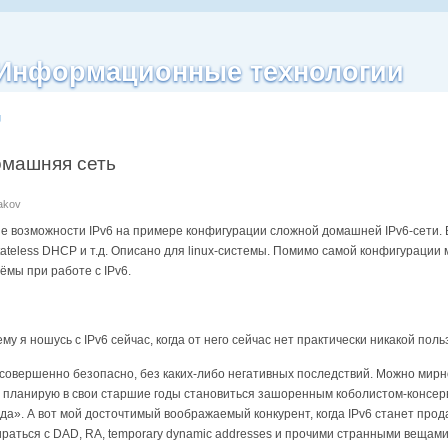
| Информационные технологии
g
омашняя сеть
nakov
рые возможности IPv6 на примере конфигурации сложной домашней IPv6-сети. 
 stateless DHCP и т.д. Описано для linux-системы. Помимо самой конфигурац
ёмы при работе с IPv6.
у я ношусь с IPv6 сейчас, когда от него сейчас нет практически никакой пол
 совершенно безопасно, без каких-либо негативных последствий. Можно мирн
е планирую в свои старшие годы становиться зашоренным коболистом-консерв
нда». А вот мой досточтимый воображаемый конкурент, когда IPv6 станет прод
ираться с DAD, RA, temporary dynamic addresses и прочими странными вещам