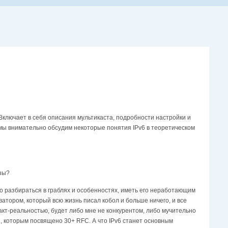
Включает в себя описания мультикаста, подробности настройки и
ии мы внимательно обсудим некоторые понятия IPv6 в теоретическом
ьзы?
о разбираться в граблях и особенностях, иметь его неработающим
атором, который всю жизнь писал кобол и больше ничего, и все
акт-реальностью, будет либо мне не конкурентом, либо мучительно
и, которым посвящено 30+ RFC. А что IPv6 станет основным