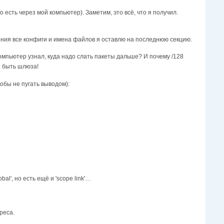
 есть через мой компьютер). Заметим, это всё, что я получил.
тения все конфиги и имена файлов я оставлю на последнюю секцию.
мпьютер узнал, куда надо слать пакеты дальше? И почему /128
т быть шлюза!
тобы не пугать выводом):
l', но есть ещё и 'scope link'…
реса.