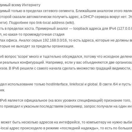
идимый всему Интернету
 видимый только в пределах сетевого сегмента. Ближайшим аналогом этого являе
оторой сказали автоматически получить адрес, а DHCP-сервера вокруг нет. Э
и). Подробнее про link-local address (wiki).
ость в пределах хоста. Примерный аналог — loopback адреса для IPv4 (127.0.0.
ел, но какая-то промеждуточная стадия
елах офиса. Аналог серых 192.168.0.0/16, то есть адреса, которые не должны
которые не выходят за пределы организации.
v6 вопрос 'scope' много и тщательно обсуждался, потому что исходное деле
 реальных конфигураций. Например, если у вас объединяются две организации,
зов. В IPv6 решили с самого начала сделать множество градаций видимости
дел использование только host/interface, link/local и global. В свете /64 и пус
ик.
Pv6 является официальное (на всех уровнях спецификаций) признание того, ч
сто приводил к ужасным последствиям (например, запрос получали на один инт
Pv6 может быть несколько адресов на интефрейсе, то компьютеру не нужно выб
nk-local адрес происходило в режиме «последней надежды», то есть по большо