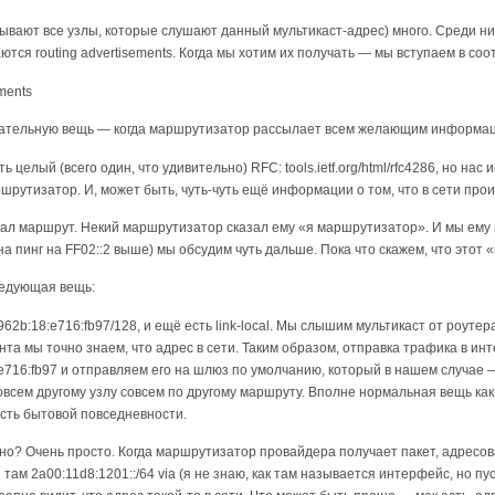
зывают все узлы, которые слушают данный мультикаст-адрес) много. Среди ни
тся routing advertisements. Когда мы хотим их получать — мы вступаем в со
ements
чательную вещь — когда маршрутизатор рассылает всем желающим информаци
ь целый (всего один, что удивительно) RFC: tools.ietf.org/html/rfc4286, но н
шрутизатор. И, может быть, чуть-чуть ещё информации о том, что в сети прои
нал маршрут. Некий маршрутизатор сказал ему «я маршрутизатор». И мы ему
а пинг на FF02::2 выше) мы обсудим чуть дальше. Пока что скажем, что это
ледующая вещь:
962b:18:e716:fb97/128, и ещё есть link-local. Мы слышим мультикаст от роут
мента мы точно знаем, что адрес в сети. Таким образом, отправка трафика в и
e716:fb97 и отправляем его на шлюз по умолчанию, который в нашем случае — 
овсем другому узлу совсем по другому маршруту. Вполне нормальная вещь как дл
асть бытовой повседневности.
но? Очень просто. Когда маршрутизатор провайдера получает пакет, адресован
там 2a00:11d8:1201::/64 via (я не знаю, как там называется интерфейс, но п