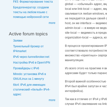
F#3: Форматирование текста
global — «обычный» адрес, в
Бредогенератор: создаем
local или link-local — адрес,
тексты на любом языке с
сваливается любая windows, к
помощью нейронной сети
не передаётся дальше своей сет
more
host, он же interface — видим
admin-local — в живую не вид
site-local — видимость в пред
Active forum topics
organization-local — адреса, 
Заявки
В процессе проектирования IP
Туннельный брокер от
соответствовало потребностям
IP4market
множество «приятных» сюрпри
IPv6 через tunnelbroker.net
манипуляции.
Настройка IPv6 в OpenVPN
Из всего этого на практике я ви
Провайдеры с IPv6
адресами будет только парано
Miredo: установка IPv6 в
GNU/Linux за 1 минуту
Второй важной особенностью I
6to4: IPv6 для имеющих
IPv4 был крайне запутан и ча
статический «белый» IPv4-
интерфейса).
адрес
Так как в отличие от IPv4 у I
more
случае IPv4 сваливание на li