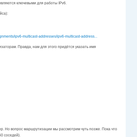
 являются ключевыми для работы IPv6.
йса):
nments/ipv6-multicast-addresses/ipv6-multicast-address...
изаторам. Правда, нам для этого придётся указать имя
ер. Но вопрос маршрутизации мы рассмотрим чуть позже. Пока что
60 соседей).