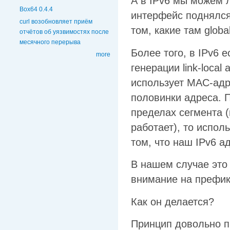
А в IPv6 мы можем л
Box64 0.4.4
интерфейс поднялся, 
curl возобновляет приём
том, какие там globa
отчётов об уязвимостях после
месячного перерыва
Более того, в IPv6 
more
генерации link-local
использует MAC-адр
половинки адреса. 
пределах сегмента (
работает), то испо
том, что наш IPv6 а
В нашем случае это i
внимание на префикс
Как он делается?
Принцип довольно п