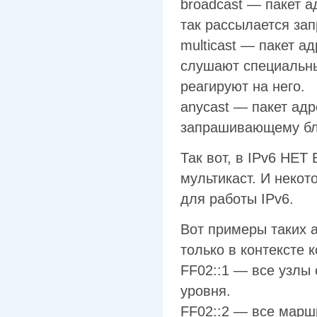
broadcast — пакет а
так рассылается зап
multicast — пакет а
слушают специальны
реагируют на него.
anycast — пакет адр
запрашивающему ближ
Так вот, в IPv6 НЕ
мультикаст. И неко
для работы IPv6.
Вот примеры таких а
только в контексте 
FF02::1 — все узлы 
уровня.
FF02::2 — все марш