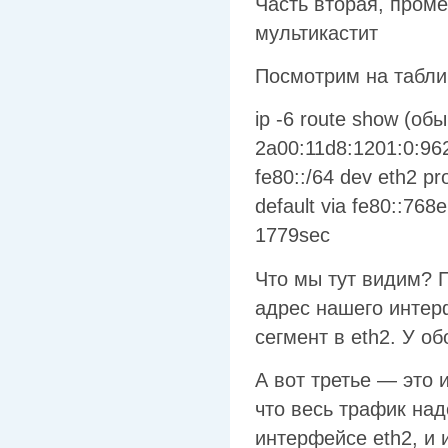
Часть вторая, проме
мультикастит
Посмотрим на табли
ip -6 route show (обы
2a00:11d8:1201:0:962
fe80::/64 dev eth2 pr
default via fe80::768e
1779sec
Что мы тут видим? 
адрес нашего интерфе
сегмент в eth2. У об
А вот третье — это 
что весь трафик надо
интерфейсе eth2, и 