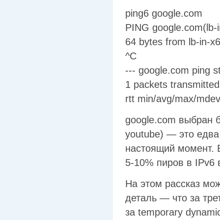
ping6 google.com
PING google.com(lb-i
64 bytes from lb-in-
^C
--- google.com ping sta
1 packets transmitted
rtt min/avg/max/mde
google.com выбран б
youtube) — это едва
настоящий момент. 
5-10% пиров в IPv6 
На этом рассказ мо
деталь — что за тре
за temporary dynami