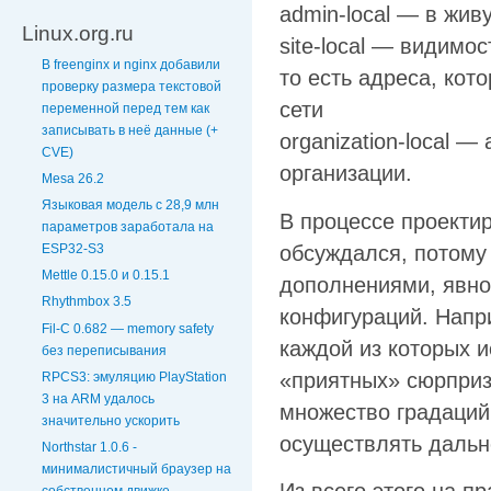
admin-local — в жив
Linux.org.ru
site-local — видимо
В freenginx и nginx добавили
то есть адреса, ко
проверку размера текстовой
сети
переменной перед тем как
записывать в неё данные (+
organization-local 
CVE)
организации.
Mesa 26.2
Языковая модель с 28,9 млн
В процессе проектир
параметров заработала на
обсуждался, потому
ESP32-S3
Mettle 0.15.0 и 0.15.1
дополнениями, явно
Rhythmbox 3.5
конфигураций. Напр
Fil-C 0.682 — memory safety
каждой из которых и
без переписывания
«приятных» сюрприз
RPCS3: эмуляцию PlayStation
3 на ARM удалось
множество градаций
значительно ускорить
осуществлять даль
Northstar 1.0.6 -
минималистичный браузер на
собственном движке