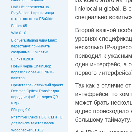
Из всего этого на пр
Half-Life перенесли на
link/local и global. 
PlayStation 1 при помощи
специально возиться 
открытого стека PSoXide
Bottles 65
Второй важной особ
Wild 0.10
уровнях спецификаци
В drivers/staging ядра Linux
несколько IP-адресо
перестанут принимать
созданные LLM патчи
приводил к ужасным
ELinks 0.20.0
один интерфейс, а о
Новый червь ChainDrop
первого интерфейса
поразил более 400 NPM-
пакетов
Так как в отличие о
Представлен открытый проект
Decimen Optical Transfer для
интефрейсе, то комп
передачи файлов через QR-
может брать нескольк
коды
адрес происходило 
FFmpeg 9.0
Prismriver Lyrics 1.0.0: CLI и TUI
большому таймауту.
для поиска текстов песен
Woodpecker CI 3.17