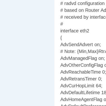
# radvd configuratio
# based on Router Ad
# received by interfa
#
interface eth2
{
AdvSendAdvert on;
# Note: {Min,Max}Rtr
AdvManagedFlag on;
AdvOtherConfigFlag 
AdvReachableTime 0
AdvRetransTimer 0;
AdvCurHopLimit 64;
AdvDefaultLifetime 1
AdvHomeAgentFlag of