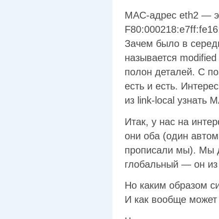
MAC-адрес eth2 — эт
F80:000218:e7ff:fe1
Зачем было в середи
называется modified
полон деталей. С п
есть и есть. Интер
из link-local узнать
Итак, у нас на инте
они оба (один авто
прописали мы). Мы д
глобальный — он из 
Но каким образом си
И как вообще может 