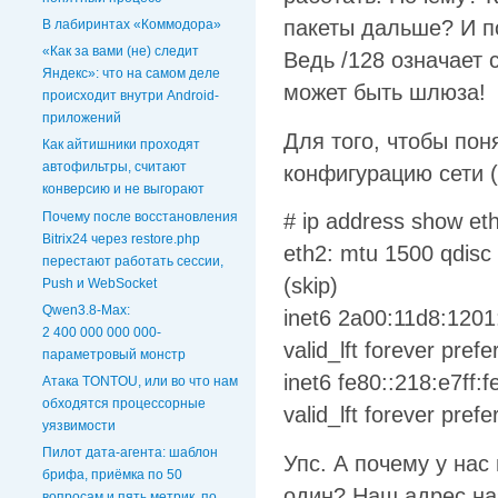
пакеты дальше? И п
В лабиринтах «Коммодора»
«Как за вами (не) следит
Ведь /128 означает 
Яндекс»: что на самом деле
может быть шлюза!
происходит внутри Android-
приложений
Для того, чтобы пон
Как айтишники проходят
автофильтры, считают
конфигурацию сети (
конверсию и не выгорают
Почему после восстановления
# ip address show et
Bitrix24 через restore.php
eth2: mtu 1500 qdisc 
перестают работать сессии,
(skip)
Push и WebSocket
Qwen3.8-Max:
inet6 2a00:11d8:1201
2 400 000 000 000-
valid_lft forever prefe
параметровый монстр
inet6 fe80::218:e7ff:f
Атака TONTOU, или во что нам
обходятся процессорные
valid_lft forever prefe
уязвимости
Пилот дата-агента: шаблон
Упс. А почему у на
брифа, приёмка по 50
один? Наш адрес назы
вопросам и пять метрик, по