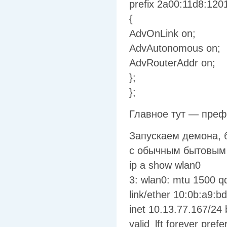
prefix 2a00:11d8:120
{
AdvOnLink on;
AdvAutonomous on;
AdvRouterAddr on;
};
};
Главное тут — преф
Запускаем демона, 
с обычным бытовым 
ip a show wlan0
3: wlan0: mtu 1500 q
link/ether 10:0b:a9:bd:2
inet 10.13.77.167/24
valid_lft forever prefe