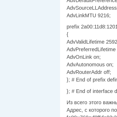
AdvDefaultPreferenc
AdvSourceLLAddress
AdvLinkMTU 9216;
prefix 2a00:11d8:1201
{
AdvValidLifetime 259
AdvPreferredLifetime
AdvOnLink on;
AdvAutonomous on;
AdvRouterAddr off;
}; # End of prefix defi
}; # End of interface d
Из всего этого важн
Адрес, с которого п