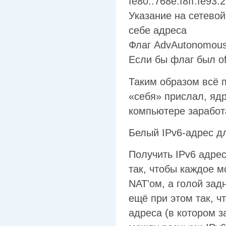
fe80::768e:f8ff:fe93
Указание на сетевой
себе адреса
Флаг AdvAutonomous
Если бы флаг был of
Таким образом всё 
«себя» прислал, ядр
компьютере заработ
Белый IPv6-адрес д
Получить IPv6 адрес
так, чтобы каждое 
NAT'ом, а голой за
ещё при этом так, ч
адреса (в котором 