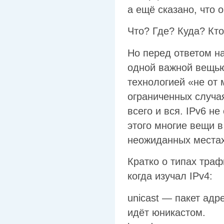
а ещё сказано, что 
Что? Где? Куда? Кт
Но перед ответом н
одной важной вещью 
технологией «не от 
ограниченных случая
всего и вся. IPv6 н
этого многие вещи в
неожиданных местах
Кратко о типах траф
когда изучал IPv4:
unicast — пакет ад
идёт юникастом.