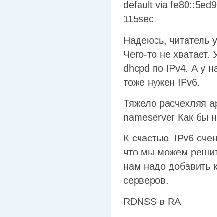
default via fe80::5ed
115sec
Надеюсь, читатель 
Чего-то не хватает. 
dhcpd по IPv4. А у 
тоже нужен IPv6.
Тяжело расчехляя a
nameserver Как бы н
К счастью, IPv6 оч
что мы можем решит
нам надо добавить 
серверов.
RDNSS в RA