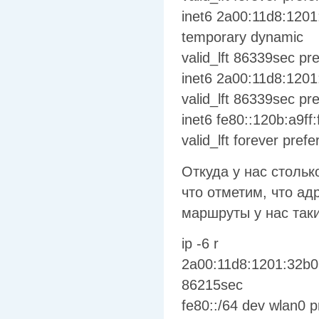
inet6 2a00:11d8:1201
temporary dynamic
valid_lft 86339sec pr
inet6 2a00:11d8:1201
valid_lft 86339sec pr
inet6 fe80::120b:a9ff
valid_lft forever prefe
Откуда у нас стольк
что отметим, что ад
маршруты у нас таки
ip -6 r
2a00:11d8:1201:32b0:
86215sec
fe80::/64 dev wlan0 p