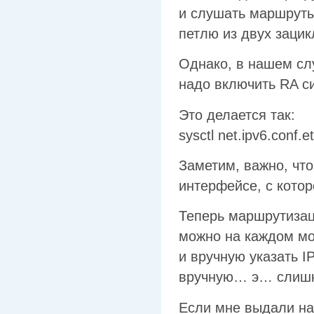
и слушать маршруты
петлю из двух зацик
Однако, в нашем сл
надо включить RA с
Это делается так:
sysctl net.ipv6.conf.
Заметим, важно, чт
интерфейсе, с кото
Теперь маршрутизац
можно на каждом мо
и вручную указать I
вручную… э… слишк
Если мне выдали нас