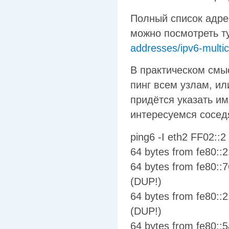
Полный список адресо
можно посмотреть т
addresses/ipv6-multic
В практическом смыс
пинг всем узлам, и
придётся указать и
интересуемся cосед
ping6 -I eth2 FF02::2
64 bytes from fe80::
64 bytes from fe80::
(DUP!)
64 bytes from fe80::
(DUP!)
64 bytes from fe80::