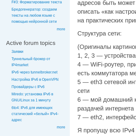
адресов быть может 
F#3: Форматирование текста
Бредогенератор: создаем
описать «как настро
тексты на любом языке с
на практических при
помощью нейронной сети
more
Структура сети:
Active forum topics
(Оригиналы картинок
Заявки
1, 2, 3 — устройств
Туннельный брокер от
4 — WiFi-роутер, при
IP4market
есть коммутатора м
IPv6 через tunnelbroker.net
Настройка IPv6 в OpenVPN
5 — eth3 сетевой ин
Провайдеры с IPv6
сети
Miredo: установка IPv6 в
6 — мой домашний к
GNU/Linux за 1 минуту
раздачей интернета 
6to4: IPv6 для имеющих
статический «белый» IPv4-
7 — eth2, интерфейс
адрес
more
Я пропущу всю IPv4 