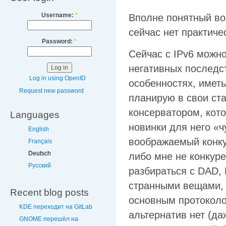
Username:
*
Вполне понятный воп
сейчас нет практиче
Password:
*
Сейчас с IPv6 можно
негативных последс
Log in using OpenID
особенностях, имет
Request new password
планирую в свои ст
консерватором, кото
Languages
новинки для него «ч
English
воображаемый конкур
Français
Deutsch
либо мне не конкуре
Русский
разбираться с DAD, 
странными вещами, 
Recent blog posts
основным протоколо
KDE переходит на GitLab
альтернатив нет (да
GNOME перешёл на