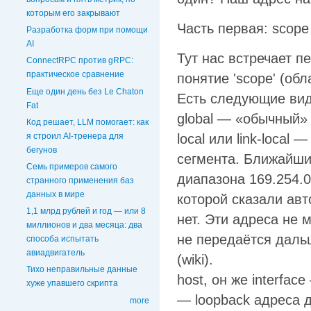
которым его закрывают
Часть первая: scope
Разработка форм при помощи
AI
Тут нас встречает п
ConnectRPC против gRPC:
практическое сравнение
понятие 'scope' (об
Еще один день без Le Chaton
Есть следующие вид
Fat
global — «обычный»
Код решает, LLM помогает: как
я строил AI-тренера для
local или link-local
бегунов
сегмента. Ближайшим
Семь примеров самого
диапазона 169.254.0
странного применения баз
данных в мире
которой сказали авт
1,1 млрд рублей и год — или 8
нет. Эти адреса не 
миллионов и два месяца: два
не передаётся дальш
способа испытать
авиадвигатель
(wiki).
Тихо неправильные данные
host, он же interfa
хуже упавшего скрипта
— loopback адреса дл
more