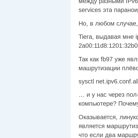
между разными IPv6-
services эта парано
Но, в любом случае,
Tiera, выдавая мне 
2a00:11d8:1201:32b0:
Так как fb97 уже яв
машрутизации плёво
sysctl net.ipv6.conf.a
… и у нас через пол
компьютере? Почему
Оказывается, линукс
является маршрутиз
что если два маршр