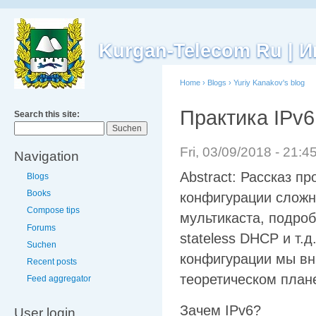
Kurgan-Telecom Ru |
Home
›
Blogs
›
Yuriy Kanakov's blog
Практика IPv
Search this site:
Fri, 03/09/2018 - 21:
Navigation
Abstract: Рассказ п
Blogs
Books
конфигурации сложн
Compose tips
мультикаста, подроб
Forums
stateless DHCP и т.
Suchen
конфигурации мы вн
Recent posts
теоретическом плане
Feed aggregator
Зачем IPv6?
User login