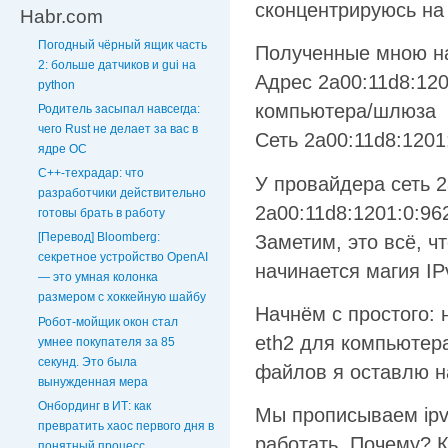
сконцентрируюсь на 
Habr.com
Погодный чёрный ящик часть
Полученные мною нас
2: больше датчиков и gui на
Адрес 2a00:11d8:120
python
компьютера/шлюза
Родитель засыпал навсегда:
чего Rust не делает за вас в
Сеть 2a00:11d8:120
ядре ОС
C++-техрадар: что
У провайдера сеть 2
разработчики действительно
2a00:11d8:1201:0:96
готовы брать в работу
[Перевод] Bloomberg:
Заметим, это всё, ч
секретное устройство OpenAI
начинается магия IP
— это умная колонка
размером с хоккейную шайбу
Начнём с простого: 
Робот-мойщик окон стал
eth2 для компьютера
умнее покупателя за 85
секунд. Это была
файлов я оставлю н
вынужденная мера
Онбординг в ИТ: как
Мы прописываем ipv
превратить хаос первого дня в
работать. Почему? 
понятный процесс