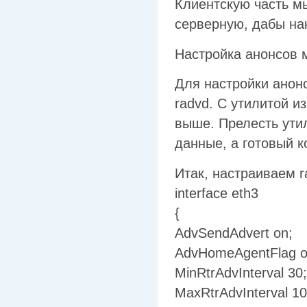
Клиентскую часть м
серверную, дабы на
Настройка анонсов 
Для настройки анон
radvd. С утилитой и
выше. Прелесть ути
данные, а готовый к
Итак, настраиваем r
interface eth3
{
AdvSendAdvert on;
AdvHomeAgentFlag of
MinRtrAdvInterval 30;
MaxRtrAdvInterval 10