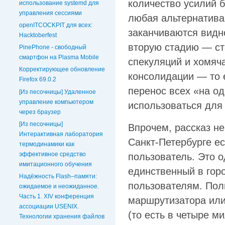
количество усилий 
использование systemd для
управления сессиями
любая альтернатива 
openITCOCKPIT для всех:
заканчиваются видно
Hacktoberfest
вторую стадию — ст
PinePhone - свободный
смартфон на Plasma Mobile
спекуляций и хомяча
Корректирующее обновление
консолидации — то 
Firefox 69.0.2
перенос всех «на од
[Из песочницы] Удаленное
управление компьютером
использоваться для
через браузер
[Из песочницы]
Впрочем, рассказ не
Интерактивная лаборатория
Санкт-Петербурге ес
термодинамики как
эффективное средство
пользователь. Это о
имитационного обучения
единственный в гор
Надёжность Flash–памяти:
пользователям. Пол
ожидаемое и неожиданное.
Часть 1. XIV конференция
маршрутизатора или 
ассоциации USENIX.
(то есть в четыре м
Технологии хранения файлов