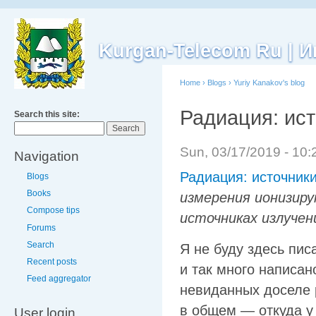
Kurgan-Telecom Ru |
Home
›
Blogs
›
Yuriy Kanakov's blog
Радиация: ис
Search this site:
Sun, 03/17/2019 - 10
Navigation
Радиация: источник
Blogs
Books
измерения ионизиру
Compose tips
источниках излучен
Forums
Search
Я не буду здесь пис
Recent posts
и так много написан
Feed aggregator
невиданных доселе 
в общем — откуда у
User login