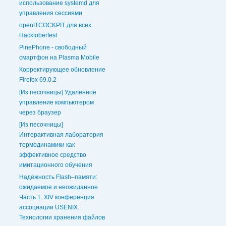
использование systemd для
управления сессиями
openITCOCKPIT для всех:
Hacktoberfest
PinePhone - свободный
смартфон на Plasma Mobile
Корректирующее обновление
Firefox 69.0.2
[Из песочницы] Удаленное
управление компьютером
через браузер
[Из песочницы]
Интерактивная лаборатория
термодинамики как
эффективное средство
имитационного обучения
Надёжность Flash–памяти:
ожидаемое и неожиданное.
Часть 1. XIV конференция
ассоциации USENIX.
Технологии хранения файлов