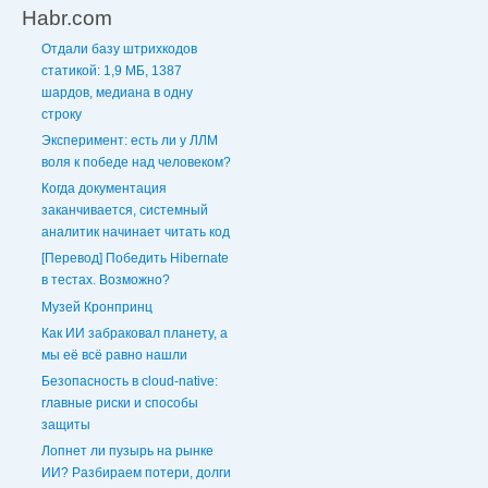
Habr.com
Отдали базу штрихкодов
статикой: 1,9 МБ, 1387
шардов, медиана в одну
строку
Эксперимент: есть ли у ЛЛМ
воля к победе над человеком?
Когда документация
заканчивается, системный
аналитик начинает читать код
[Перевод] Победить Hibernate
в тестах. Возможно?
Музей Кронпринц
Как ИИ забраковал планету, а
мы её всё равно нашли
Безопасность в cloud-native:
главные риски и способы
защиты
Лопнет ли пузырь на рынке
ИИ? Разбираем потери, долги