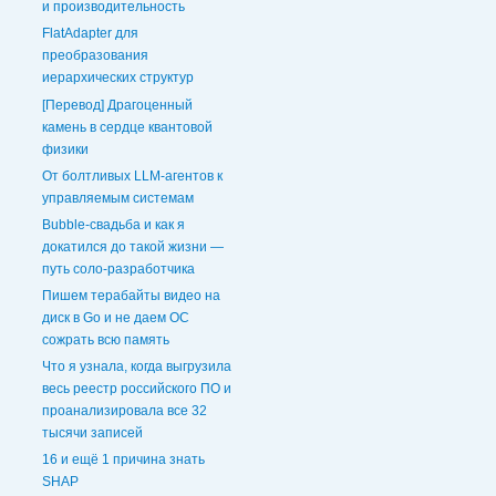
и производительность
FlatAdapter для
преобразования
иерархических структур
[Перевод] Драгоценный
камень в сердце квантовой
физики
От болтливых LLM-агентов к
управляемым системам
Bubble-свадьба и как я
докатился до такой жизни —
путь соло-разработчика
Пишем терабайты видео на
диск в Go и не даем ОС
сожрать всю память
Что я узнала, когда выгрузила
весь реестр российского ПО и
проанализировала все 32
тысячи записей
16 и ещё 1 причина знать
SHAP