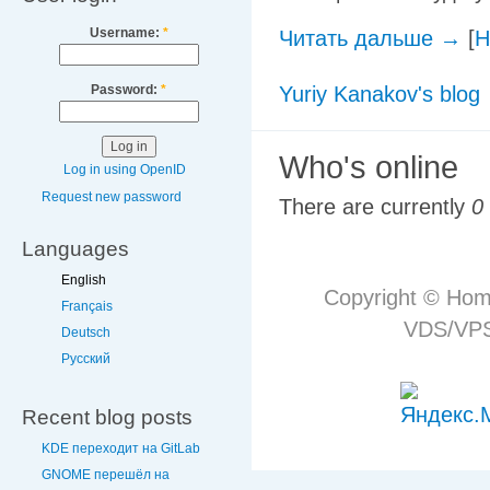
Username:
*
Читать дальше →
[
H
Password:
*
Yuriy Kanakov's blog
Who's online
Log in using OpenID
Request new password
There are currently
0
Languages
English
Copyright © Hom
Français
VDS/VPS 
Deutsch
Русский
Recent blog posts
KDE переходит на GitLab
GNOME перешёл на