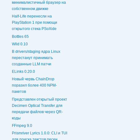
минималистичный браузер на
собственном движке
Half-Life перенесли на
PlayStation 1 при помощи
открытого стека PSoXide
Bottles 65
Wild 0.10
В drivers/staging ядра Linux
перестанут принимать
созданные LLM патчи
ELinks 0.20.0
Новый червь ChainDrop
поразил более 400 NPM-
пакетов
Представлен открытый проект
Decimen Optical Transfer для
передачи файлов через QR-
коды
FFmpeg 9.0
Prismriver Lyrics 1.0.0: CLI и TUI
для поиска текстов песен