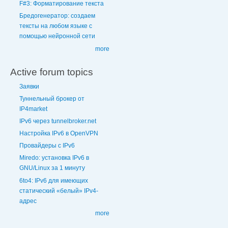
F#3: Форматирование текста
Бредогенератор: создаем
тексты на любом языке с
помощью нейронной сети
more
Active forum topics
Заявки
Туннельный брокер от
IP4market
IPv6 через tunnelbroker.net
Настройка IPv6 в OpenVPN
Провайдеры с IPv6
Miredo: установка IPv6 в
GNU/Linux за 1 минуту
6to4: IPv6 для имеющих
статический «белый» IPv4-
адрес
more