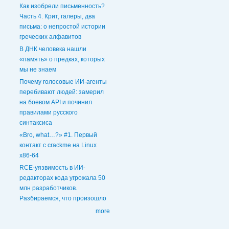
Как изобрели письменность?
Часть 4. Крит, галеры, два
письма: о непростой истории
греческих алфавитов
В ДНК человека нашли
«память» о предках, которых
мы не знаем
Почему голосовые ИИ‑агенты
перебивают людей: замерил
на боевом API и починил
правилами русского
синтаксиса
«Bro, what…?» #1. Первый
контакт с crackme на Linux
x86-64
RCE-уязвимость в ИИ-
редакторах кода угрожала 50
млн разработчиков.
Разбираемся, что произошло
more