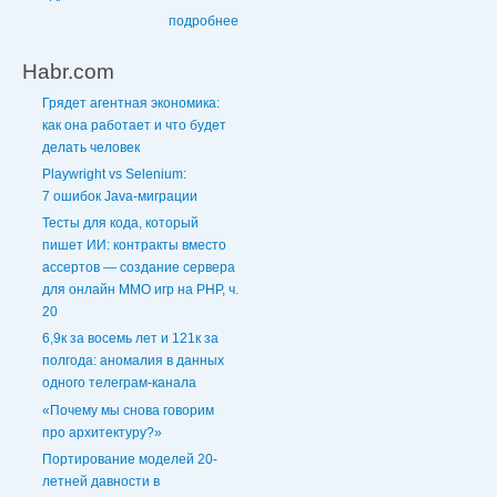
подробнее
Habr.com
Грядет агентная экономика:
как она работает и что будет
делать человек
Playwright vs Selenium:
7 ошибок Java‑миграции
Тесты для кода, который
пишет ИИ: контракты вместо
ассертов — создание сервера
для онлайн ММО игр на PHP, ч.
20
6,9к за восемь лет и 121к за
полгода: аномалия в данных
одного телеграм-канала
«Почему мы снова говорим
про архитектуру?»
Портирование моделей 20-
летней давности в