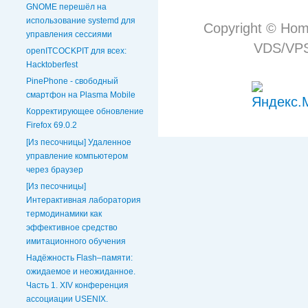
GNOME перешёл на
использование systemd для
Copyright © Hom
управления сессиями
VDS/VPS 
openITCOCKPIT для всех:
Hacktoberfest
PinePhone - свободный
смартфон на Plasma Mobile
Корректирующее обновление
Firefox 69.0.2
[Из песочницы] Удаленное
управление компьютером
через браузер
[Из песочницы]
Интерактивная лаборатория
термодинамики как
эффективное средство
имитационного обучения
Надёжность Flash–памяти:
ожидаемое и неожиданное.
Часть 1. XIV конференция
ассоциации USENIX.