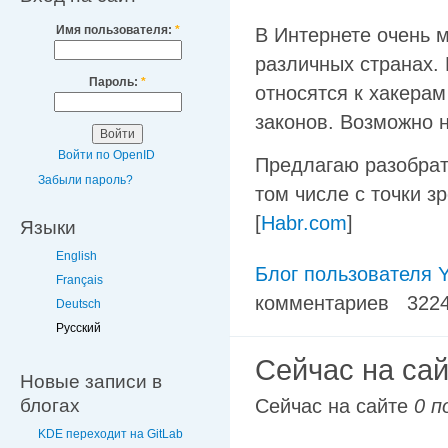
Имя пользователя:
*
В Интернете очень м
различных странах. 
Пароль:
*
относятся к хакера
законов. Возможно н
Войти по OpenID
Предлагаю разобрат
Забыли пароль?
том числе с точки з
[
Habr.com
]
Языки
English
Блог пользователя Y
Français
комментариев
322
Deutsch
Русский
Сейчас на са
Новые записи в
блогах
Сейчас на сайте
0 п
KDE переходит на GitLab