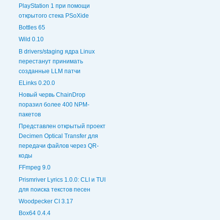
PlayStation 1 при помощи
открытого стека PSoXide
Bottles 65
Wild 0.10
В drivers/staging ядра Linux
перестанут принимать
созданные LLM патчи
ELinks 0.20.0
Новый червь ChainDrop
поразил более 400 NPM-
пакетов
Представлен открытый проект
Decimen Optical Transfer для
передачи файлов через QR-
коды
FFmpeg 9.0
Prismriver Lyrics 1.0.0: CLI и TUI
для поиска текстов песен
Woodpecker CI 3.17
Box64 0.4.4