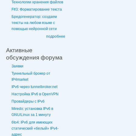
Технологии хранения файлов
F#3: Форматирование текста
Бредогенератор: создаем
тексты на любом языке с
помощью нейронной сети
подробнее
Активные
обсуждения форума
Заявки
Туннельный брокер от
IP4market
IPv6 через tunnelbroker.net
Настройка IPv6 в OpenVPN
Провайдеры с IPv6
Miredo: установка IPv6 в
GNU/Linux за 1 минуту
6to4: IPv6 для имеющих
статический «белый» IPv4-
адрес