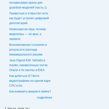
независимую арену для
guardrail-моделей (часть 1)
Приватная и открытая сети:
как будет устроен цифровой
депозитарий
Невиноватая игра: почему
видеоигры — не враг, а
зеркало
Возникновение сознания в
результате распада
бикамерального разума
Java Digest #38: Valhalla в
master, ежемесячные патчи
Oracle и AI-скиллы в IDEA
Как добиться 8 Гбит/с
видеотрафика на одном ядре
CPU в Go
Как измерить вакуум в лампе?
подробнее
Linux.org.ru