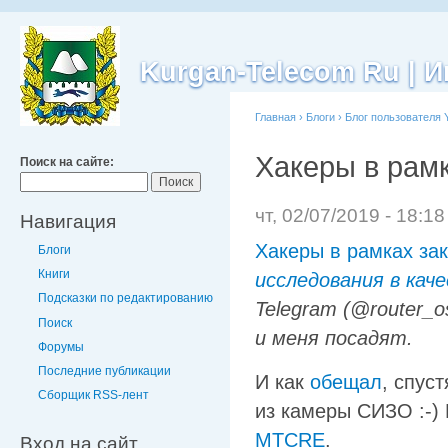
Kurgan-Telecom Ru |
Главная
›
Блоги
›
Блог пользователя 
Хакеры в рам
Поиск на сайте:
чт, 02/07/2019 - 18:1
Навигация
Хакеры в рамках за
Блоги
Книги
исследования в каче
Подсказки по редактированию
Telegram (@router_
Поиск
и меня посадят.
Форумы
Последние публикации
И как
обещал
, спус
Сборщик RSS-лент
из камеры СИЗО :-)
MTCRE
.
Вход на сайт