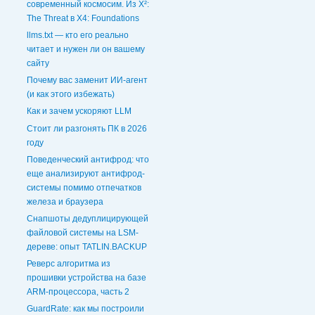
современный космосим. Из X²:
The Threat в X4: Foundations
llms.txt — кто его реально
читает и нужен ли он вашему
сайту
Почему вас заменит ИИ-агент
(и как этого избежать)
Как и зачем ускоряют LLM
Стоит ли разгонять ПК в 2026
году
Поведенческий антифрод: что
еще анализируют антифрод-
системы помимо отпечатков
железа и браузера
Снапшоты дедуплицирующей
файловой системы на LSM-
дереве: опыт TATLIN.BACKUP
Реверс алгоритма из
прошивки устройства на базе
ARM-процессора, часть 2
GuardRate: как мы построили