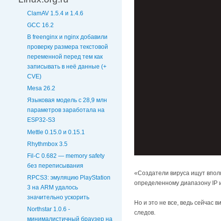
ClamAV 1.5.4 и 1.4.6
GCC 16.2
В freenginx и nginx добавили
проверку размера текстовой
переменной перед тем как
записывать в неё данные (+
CVE)
Mesa 26.2
Языковая модель с 28,9 млн
параметров заработала на
ESP32-S3
Mettle 0.15.0 и 0.15.1
Rhythmbox 3.5
Fil-C 0.682 — memory safety
без переписывания
«Создатели вируса ищут вполн
RPCS3: эмуляцию PlayStation
определенному диапазону IP и
3 на ARM удалось
значительно ускорить
Но и это не все, ведь сейчас
Northstar 1.0.6 -
следов.
минималистичный браузер на