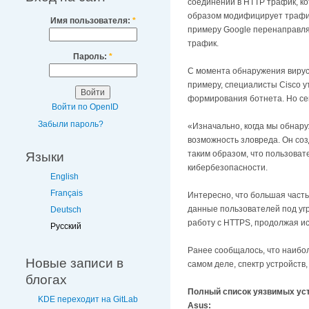
соединений в HTTP трафик, ко
образом модифицирует трафик 
Имя пользователя:
*
примеру Google перенаправля
трафик.
Пароль:
*
C момента обнаружения виру
примеру, специалисты Cisco у
формирования ботнета. Но сей
Войти по OpenID
Забыли пароль?
«Изначально, когда мы обнаруж
возможность зловреда. Он соз
таким образом, что пользоват
Языки
кибербезопасности.
English
Français
Интересно, что большая част
данные пользователей под угр
Deutsch
работу с HTTPS, продолжая и
Русский
Ранее сообщалось, что наибол
Новые записи в
самом деле, спектр устройств, 
блогах
Полный список уязвимых ус
KDE переходит на GitLab
Asus: