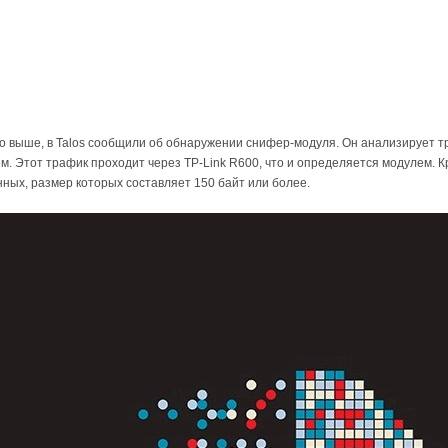
но выше, в Talos сообщили об обнаружении снифер-модуля. Он анализирует т
 Этот трафик проходит через TP-Link R600, что и определяется модулем. К
нных, размер которых составляет 150 байт или более.