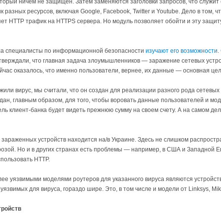
торый ничем не защищен. Затем заменяются заголовки запросов, что служит с
разных ресурсов, включая Google, Facebook, Twitter и Youtube. Дело в том,
ет HTTP трафик на HTTPS сервера. Но модуль позволяет обойти и эту защи
са специалисты по информационной безопасности
изучают его возможности
.
тверждали, что главная задача злоумышленников — заражение сетевых устро
час оказалось, что именно пользователи, вернее, их данные — основная цел
или вирус, мы считали, что он создан для реализации разного рода сетевых а
дан, главным образом, для того, чтобы воровать данные пользователей и мо
ель клиент-банка будет видеть прежнюю сумму на своем счету. А на самом дел
ь зараженных устройств находится на/в Украине. Здесь не слишком распрос
озой. Но и в других странах есть проблемы — например, в США и Западной 
спользовать HTTP.
ее уязвимыми моделями роутеров для указанного вируса являются устройства 
уязвимых для вируса, гораздо шире. Это, в том числе и модели от Linksys, Mikr
тройств