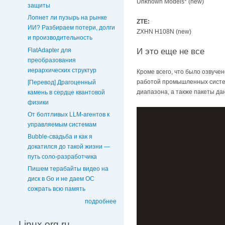
Unknown Models* (new)
защиты
Лопнет ли пузырь на рынке
ZTE:
ИИ? Разбираем потери, долги
ZXHN H108N (new)
и производительность
FlatAdapter для
И это еще не все
преобразования
иерархических структур
Кроме всего, что было озвуче
работой промышленных систем.
[Перевод] Драгоценный
диапазона, а также пакеты да
камень в сердце квантовой
физики
От болтливых LLM-агентов к
управляемым системам
Bubble-свадьба и как я
докатился до такой жизни —
путь соло-разработчика
Пишем терабайты видео на
диск в Go и не даем ОС
сожрать всю память
подробнее
Linux.org.ru