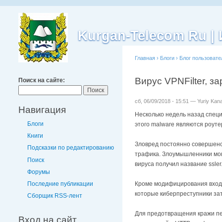
Kurgan-Telecom Ru 
Главная
›
Блоги
›
Блог пользовате
Вирус VPNFilter, з
Поиск на сайте:
сб, 06/09/2018 - 15:51 — Yuriy Kan
Навигация
Несколько недель назад спе
Блоги
этого malware являются роут
Книги
Зловред постоянно совершенс
Подсказки по редактированию
трафика. Злоумышленники мог
Поиск
вируса получил название ssler
Форумы
Последние публикации
Кроме модифицирования входящ
которые киберпреступники за
Сборщик RSS-лент
Для предотвращения кражи пе
Вход на сайт