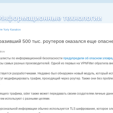
| Информационные технологии
ля Yuriy Kanakov
аразивший 500 тыс. роутеров оказался еще опасн
akov
циалисты по информационной безопасности
предупредили об опасном зловре
еры самых разных производителей. Одной из первых на VPNFilter обратила 
твуется разработчиками. Недавно был обнаружен новый модуль, который ис
ут модифицировать трафик, проходящий через роутер. Также они без пробле
.
его трафика, ssler также может передавать своим создателям личные данны
тем используют с разными целями.
рсональной информации обычно используется TLS шифрование, которое зло