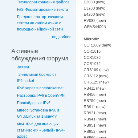
Технологии хранения файлов
E3000 (new)
E3200 (new)
F#3: Форматирование текста
E4200 (new)
Бредогенератор: создаем
RV082 (new)
тексты на любом языке с
WRVS4400N
помощью нейронной сети
подробнее
Mikrotik:
CCR1009 (new)
Активные
CCR1016
обсуждения форума
CCR1036
CCR1072
Заявки
CRS109 (new)
Туннельный брокер от
CRS112 (new)
IP4market
CRS125 (new)
IPv6 через tunnelbroker.net
RB411 (new)
RB450 (new)
Настройка IPv6 в OpenVPN
RB750 (new)
Провайдеры с IPv6
RB911 (new)
Miredo: установка IPv6 в
RB921 (new)
GNU/Linux за 1 минуту
RB941 (new)
6to4: IPv6 для имеющих
RB951 (new)
статический «белый» IPv4-
RB952 (new)
адрес
RB960 (new)