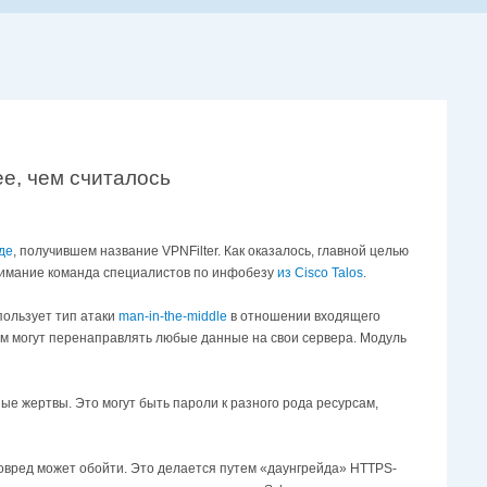
ее, чем считалось
де
, получившем название VPNFilter. Как оказалось, главной целью
внимание команда специалистов по инфобезу
из Cisco Talos
.
пользует тип атаки
man-in-the-middle
в отношении входящего
м могут перенаправлять любые данные на свои сервера. Модуль
е жертвы. Это могут быть пароли к разного рода ресурсам,
вред может обойти. Это делается путем «даунгрейда» HTTPS-