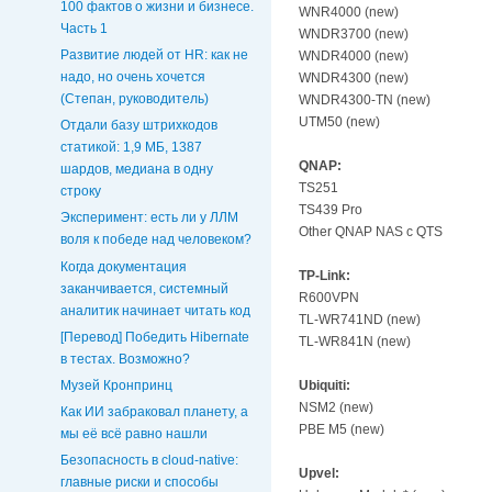
100 фактов о жизни и бизнесе.
WNR4000 (new)
Часть 1
WNDR3700 (new)
Развитие людей от HR: как не
WNDR4000 (new)
надо, но очень хочется
WNDR4300 (new)
(Степан, руководитель)
WNDR4300-TN (new)
UTM50 (new)
Отдали базу штрихкодов
статикой: 1,9 МБ, 1387
QNAP:
шардов, медиана в одну
TS251
строку
TS439 Pro
Эксперимент: есть ли у ЛЛМ
Other QNAP NAS с QTS
воля к победе над человеком?
Когда документация
TP-Link:
заканчивается, системный
R600VPN
аналитик начинает читать код
TL-WR741ND (new)
[Перевод] Победить Hibernate
TL-WR841N (new)
в тестах. Возможно?
Музей Кронпринц
Ubiquiti:
NSM2 (new)
Как ИИ забраковал планету, а
PBE M5 (new)
мы её всё равно нашли
Безопасность в cloud-native:
Upvel:
главные риски и способы