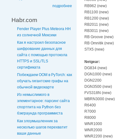
подробнее
RB962 (new)
RB1100 (new)
RB1200 (new)
Habr.com
RB2011 (new)
Fender Player Plus Meteora HH
RB3011 (new)
из солнечной Мексики
RB Groove (new)
Как я настроил безопасное
RB Omnitik (new)
шифрование данных для
STX5 (new)
сайта с помощью протокола
HTTPS и SSL/TLS
Netgear:
сертификата
DG834 (new)
DGN1000 (new)
Побеждаем OOM в PyTorch: как
DGN2200
обучать гигантские графы на
DGN3500 (new)
обычной видеокарте
FVS318N (new)
Из немыслимого в
MBRN3000 (new)
элементарное: парсинг сайта
R6400
спортпита на Python без
R7000
бэкграунда программиста
R8000
Как злоумышленник за
WNR1000
несколько шагов перехватит
WNR2000
ваши данные
WNR2200 (new)