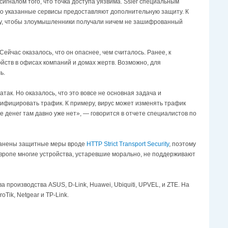
игналом того, что точка доступа уязвима. Ssler специальным
 что указанные сервисы предоставляют дополнительную защиту. К
ту, чтобы злоумышленники получали ничем не зашифрованный
 Сейчас оказалось, что он опаснее, чем считалось. Ранее, к
йств в офисах компаний и домах жертв. Возможно, для
ь.
так. Но оказалось, что это вовсе не основная задача и
дифицировать трафик. К примеру, вирус может изменять трафик
е денег там давно уже нет», — говорится в отчете специалистов по
транены защитные меры вроде
HTTP Strict Transport Security
, поэтому
Европе многие устройства, устаревшие морально, не поддерживают
производства ASUS, D-Link, Huawei, Ubiquiti, UPVEL, и ZTE. На
oTik, Netgear и TP-Link.