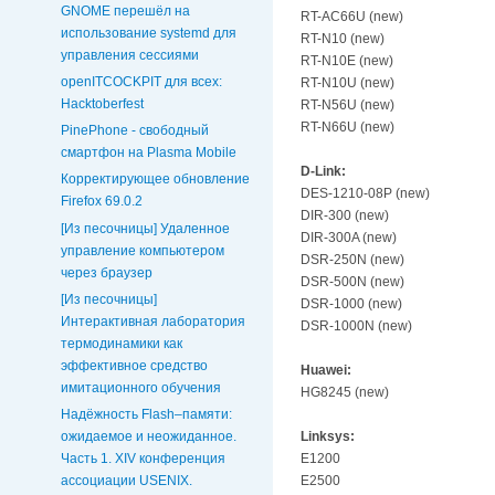
GNOME перешёл на
RT-AC66U (new)
использование systemd для
RT-N10 (new)
управления сессиями
RT-N10E (new)
openITCOCKPIT для всех:
RT-N10U (new)
Hacktoberfest
RT-N56U (new)
RT-N66U (new)
PinePhone - свободный
смартфон на Plasma Mobile
D-Link:
Корректирующее обновление
DES-1210-08P (new)
Firefox 69.0.2
DIR-300 (new)
[Из песочницы] Удаленное
DIR-300A (new)
управление компьютером
DSR-250N (new)
через браузер
DSR-500N (new)
[Из песочницы]
DSR-1000 (new)
Интерактивная лаборатория
DSR-1000N (new)
термодинамики как
эффективное средство
Huawei:
имитационного обучения
HG8245 (new)
Надёжность Flash–памяти:
ожидаемое и неожиданное.
Linksys:
Часть 1. XIV конференция
E1200
ассоциации USENIX.
E2500