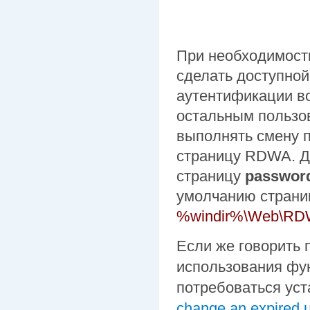
При необходимост
сделать доступной
аутентификации во
остальным пользо
выполнять смену п
страницу RDWA. Дл
страницу
passwor
умолчанию страни
%windir%\Web\RD
Если же говорить 
использования фу
потребоваться ус
change an expired 