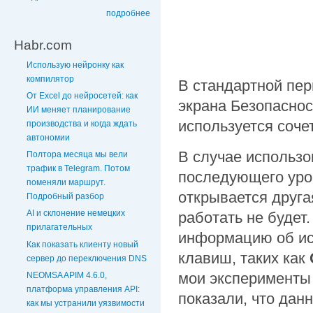
подробнее
Habr.com
Использую нейронку как
компилятор
В стандартной пе
От Excel до нейросетей: как
экрана Безопасно
ИИ меняет планирование
используется соче
производства и когда ждать
автономии
В случае использо
Полтора месяца мы вели
трафик в Telegram. Потом
последующего уров
поменяли маршрут.
открывается друга
Подробный разбор
AI и склонение немецких
работать не будет
прилагательных
информацию об ис
Как показать клиенту новый
клавиш, таких как
сервер до переключения DNS
мои эксперименты 
NEOMSA APIM 4.6.0,
платформа управления API:
показали, что дан
как мы устранили уязвимости