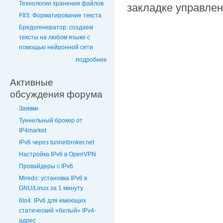
Технологии хранения файлов
закладке управле
F#3: Форматирование текста
Бредогенератор: создаем
тексты на любом языке с
помощью нейронной сети
подробнее
Активные
обсуждения форума
Заявки
Туннельный брокер от
IP4market
IPv6 через tunnelbroker.net
Настройка IPv6 в OpenVPN
Провайдеры с IPv6
Miredo: установка IPv6 в
GNU/Linux за 1 минуту
6to4: IPv6 для имеющих
статический «белый» IPv4-
адрес