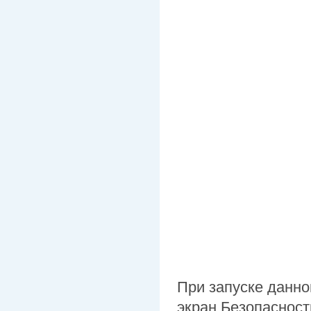
При запуске данно
экран Безопаснос