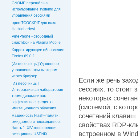
GNOME перешёл на
использование systemd для
управления сессиями
openITCOCKPIT для всех:
Hacktoberfest
PinePhone - свободный
смартфон на Plasma Mobile
Корректирующее обновление
Firefox 69.0.2
[Из песочницы] Удаленное
управление компьютером
через браузер
Если же речь захо
[Из песочницы]
сессиях, то стоит 
Интерактивная лаборатория
термодинамики как
некоторых сочетан
эффективное средство
(системой, с кото
имитационного обучения
сочетаний клавиш
Надёжность Flash–памяти:
ожидаемое и неожиданное.
свойствах RDP-кл
Часть 1. XIV конференция
встроенном в Win
ассоциации USENIX.