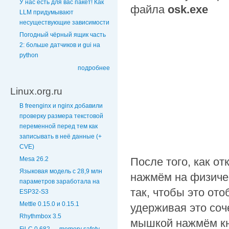
У нас есть для вас пакет! Как
файла
osk.exe
LLM придумывают
несуществующие зависимости
Погодный чёрный ящик часть
2: больше датчиков и gui на
python
подробнее
Linux.org.ru
В freenginx и nginx добавили
проверку размера текстовой
переменной перед тем как
записывать в неё данные (+
CVE)
Mesa 26.2
После того, как о
Языковая модель с 28,9 млн
нажмём на физиче
параметров заработала на
так, чтобы это ото
ESP32-S3
Mettle 0.15.0 и 0.15.1
удерживая это соч
Rhythmbox 3.5
мышкой нажмём к
Fil-C 0.682 — memory safety