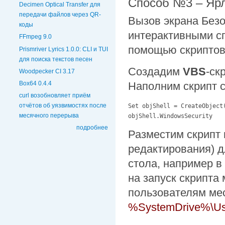
Способ №3 – Ярл
Decimen Optical Transfer для
передачи файлов через QR-
Вызов экрана Без
коды
интерактивными сп
FFmpeg 9.0
помощью скриптов
Prismriver Lyrics 1.0.0: CLI и TUI
для поиска текстов песен
Создадим
VBS
-ск
Woodpecker CI 3.17
Box64 0.4.4
Наполним скрипт
curl возобновляет приём
отчётов об уязвимостях после
Set objShell = CreateObject(
месячного перерыва
objShell.WindowsSecurity
подробнее
Разместим скрипт 
редактирования) д
стола, например в
на запуск скрипта
пользователям мес
%SystemDrive%\Use