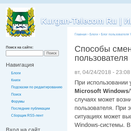
Kurgan-Telecom Ru |
Главная
›
Блоги
›
Блог пользователя 
Способы смен
Поиск на сайте:
пользователя
Навигация
вт, 04/24/2018 - 23:0
Блоги
Книги
При использовании 
Подсказки по редактированию
Microsoft Windows
/
Поиск
случаях может возни
Форумы
пользователя. При 
Последние публикации
ситуациях может выс
Сборщик RSS-лент
Windows-системы. В 
Вход на сайт