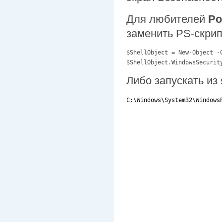
Для любителей
Po
заменить PS-скри
$ShellObject = New-Object -C
$ShellObject.WindowsSecurit
Либо запускать из
C:\Windows\System32\Windows