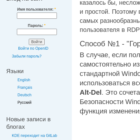
казалось бы, неслож
Имя пользователя:
*
и простой. Поэтому
самых разнообразны
Пароль:
*
пользователя в RDP
Способ №1 - "Го
Войти по OpenID
В случае, если п
Забыли пароль?
самостоятельно из
Языки
стандартной Wind
English
использоваться вс
Français
Alt-D
el
. Это соче
Deutsch
Безопасности Wind
Русский
функция изменени
Новые записи в
блогах
KDE переходит на GitLab