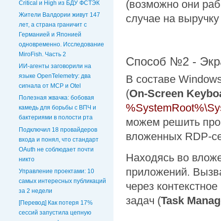
(возможно они раб
Critical и High из БДУ ФСТЭК
Жители Валдории живут 147
случае на выручку
лет, а страна граничит с
Германией и Японией
одновременно. Исследование
MiroFish. Часть 2
Способ №2 - Экр
ИИ-агенты заговорили на
языке OpenTelemetry: два
В составе Windows
сигнала от MCP и Otel
(
On-Screen Keybo
Полезная жвачка: бобовая
%SystemRoot%\Sys
камедь для борьбы с ВПЧ и
бактериями в полости рта
можем решить про
Подключил 18 провайдеров
вложенных RDP-се
входа и понял, что стандарт
OAuth не соблюдает почти
Находясь во вложе
никто
приложений. Вызв
Управление проектами: 10
самых интересных публикаций
через контекстное
за 2 недели
задач (
Task Manag
[Перевод] Как потеря 17%
сессий запустила цепную