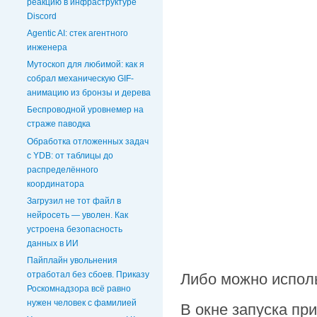
реакцию в инфраструктуре
Discord
Agentic AI: стек агентного
инженера
Мутоскоп для любимой: как я
собрал механическую GIF-
анимацию из бронзы и дерева
Беспроводной уровнемер на
страже паводка
Обработка отложенных задач
c YDB: от таблицы до
распределённого
координатора
Загрузил не тот файл в
нейросеть — уволен. Как
устроена безопасность
данных в ИИ
Пайплайн увольнения
отработал без сбоев. Приказу
Либо можно испол
Роскомнадзора всё равно
нужен человек с фамилией
В окне запуска пр