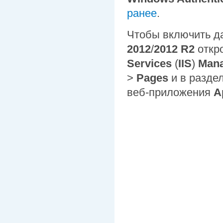
ранее
.
Чтобы включить д
2012
/
2012 R2
откр
Services
(
IIS
)
Man
>
Pages
и в разде
веб-приложения
A