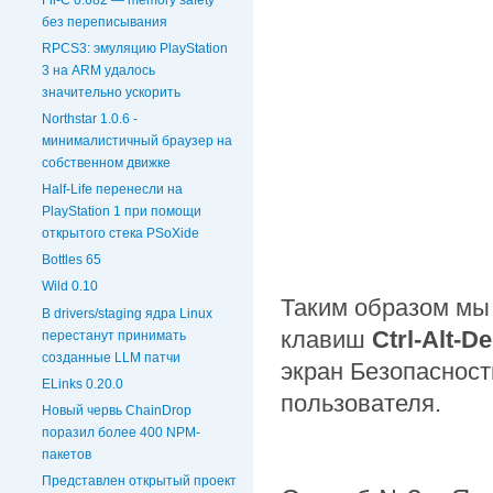
без переписывания
RPCS3: эмуляцию PlayStation
3 на ARM удалось
значительно ускорить
Northstar 1.0.6 -
минималистичный браузер на
собственном движке
Half-Life перенесли на
PlayStation 1 при помощи
открытого стека PSoXide
Bottles 65
Wild 0.10
Таким образом мы
В drivers/staging ядра Linux
клавиш
Ctrl-Alt-De
перестанут принимать
созданные LLM патчи
экран Безопаснос
ELinks 0.20.0
пользователя.
Новый червь ChainDrop
поразил более 400 NPM-
пакетов
Представлен открытый проект