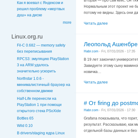
Вторая — про сам кейс. Он т
Как я воевал с Яндексом и
Нормальным этот проект не бы
решил проблему «мертвых
потому не видны. Здесь они да
душ» на диске
more
Читать далее
Linux.org.ru
Леопольд Ашенбренн
Fil-C 0.682 — memory safety
Habr.com
-
Fri, 07/31/2026 - 17:35
без переписывания
RPCS3: эмуляцию PlayStation
В 19 лет закончил университет
3 на ARM удалось
Завидуете этому сыну маминой 
значительно ускорить
новичка…
Northstar 1.0.6 -
Читать далее
минималистичный браузер на
собственном движке
Half-Life перенесли на
# От firing до pos
PlayStation 1 при помощи
Habr.com
-
Fri, 07/31/2026 - 17:30
открытого стека PSoXide
Bottles 65
Grafana показывала, что гори
результат. Рассказываю, как 
Wild 0.10
отдельной базы данных и без
В drivers/staging ядра Linux