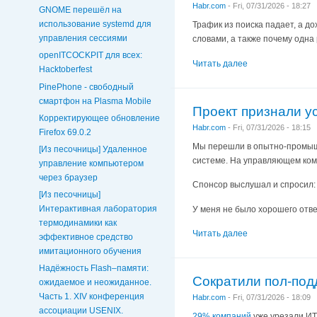
Habr.com
-
Fri, 07/31/2026 - 18:27
GNOME перешёл на
использование systemd для
Трафик из поиска падает, а д
управления сессиями
словами, а также почему одна 
openITCOCKPIT для всех:
Читать далее
Hacktoberfest
PinePhone - свободный
смартфон на Plasma Mobile
Проект признали у
Корректирующее обновление
Habr.com
-
Fri, 07/31/2026 - 18:15
Firefox 69.0.2
Мы перешли в опытно-промышл
[Из песочницы] Удаленное
системе. На управляющем коми
управление компьютером
через браузер
Спонсор выслушал и спросил: 
[Из песочницы]
Интерактивная лаборатория
У меня не было хорошего отве
термодинамики как
Читать далее
эффективное средство
имитационного обучения
Надёжность Flash–памяти:
Сократили пол-подд
ожидаемое и неожиданное.
Часть 1. XIV конференция
Habr.com
-
Fri, 07/31/2026 - 18:09
ассоциации USENIX.
29% компаний
уже урезали ИТ