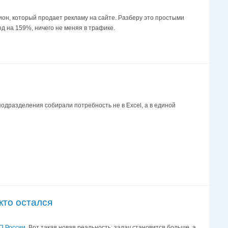
цион, который продает рекламу на сайте. Разберу это простыми
од на 159%, ничего не меняя в трафике.
дразделения собирали потребность не в Excel, а в единой
кто остался
П России
. Вот такая новая реальность: задач становится больше, а