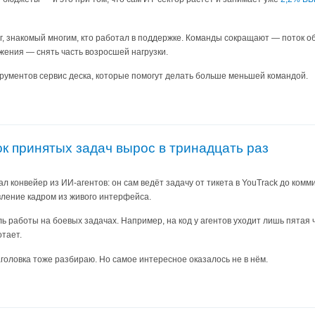
уг, знакомый многим, кто работал в поддержке. Команды сокращают — поток 
жения — снять часть возросшей нагрузки.
трументов сервис деска, которые помогут делать больше меньшей командой.
ок принятых задач вырос в тринадцать раз
ал конвейер из ИИ-агентов: он сам ведёт задачу от тикета в YouTrack до комм
вление кадром из живого интерфейса.
ль работы на боевых задачах. Например, на код у агентов уходит лишь пятая
отает.
головка тоже разбираю. Но самое интересное оказалось не в нём.