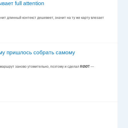
ет full attention
ит длинный контекст дешевеет, значит на ту же карту влезает
ому пришлось собрать самому
 маршрут заново утомительно, поэтому и сделал
RØØT
—