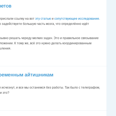
ветов
 прислали ссылку на вот
эту статью
и
сопутствующее исследование
.
о задействуете б
о
льшую часть мозга, что определённо идёт
рерывно решать череду мелких задач. Это и правильное связывание
редложении. К тому же, всё это нужно делать координированным
шления.
овременным айтишникам
 исчезнут, и все мы останемся без работы. Так было с телеграфом,
и это?