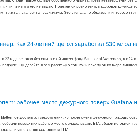
яжёлый. Спринт вдвое больше собственного лимита, треть незавершёнки без 
л, и типичным я его не выдаю. Полезен он ровно этим: в здоровой команде 
ют триста и становятся различимы. Это стенд, а не образец, и интересен тут 
ер: Как 24-летний щегол заработал $30 млрд на 
, в 22 года основал без опыта свой инвестфонд Situational Awareness, а к 24
подруги? Ну, давайте я вам расскажу о том, как и почему он их вчера лишился
tmortem: рабочее место дежурного поверх Grafana и
т, Mattermost доставлял уведомления, но после смены дежурного приходилось 
мы собрали поверх них рабочее место с владельцами, ETA, общей историей, г
 передачи управления состоянием LLM.