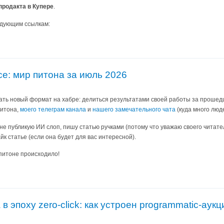
 продакта в Купере
.
едующим ссылкам:
е: мир питона за июль 2026
ать новый формат на хабре: делиться результатами своей работы за прошед
питона,
моего телеграм канала
и
нашего замечательного чата
(куда много люд
 не публикую ИИ слоп, пишу статью ручками (потому что уважаю своего читат
айк статье (если она будет для вас интересной).
 питоне происходило!
в эпоху zero-click: как устроен programmatic-аук