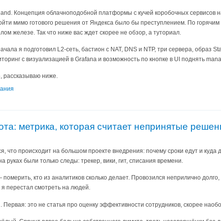
land. Концепция облачноподобной платформы с кучей коробочных сервисов н
ройти мимо готового решения от Яндекса было бы преступлением. По горячим
лом железе. Так что ниже вас ждет скорее не обзор, а туториал.
начала я подготовил L2-сеть, бастион с NAT, DNS и NTP, три сервера, образ St
торинг с визуализацией в Grafana и возможность по кнопке в UI поднять mana
о, рассказываю ниже.
вания
та: метрика, которая считает непринятые решен
, что происходит на большом проекте внедрения: почему сроки едут и куда 
на руках были только следы: трекер, вики, гит, списания времени.
— померить, кто из аналитиков сколько делает. Провозился неприлично долго
а я перестал смотреть на людей.
. Первая: это не статья про оценку эффективности сотрудников, скорее наобо