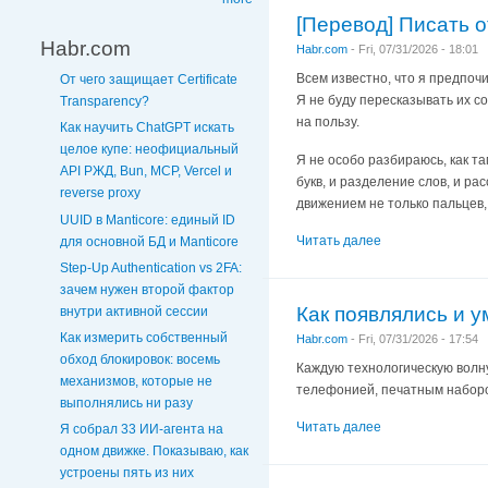
[Перевод] Писать о
Habr.com
Habr.com
-
Fri, 07/31/2026 - 18:01
Всем известно, что я предпоч
От чего защищает Certificate
Я не буду пересказывать их со
Transparency?
на пользу.
Как научить ChatGPT искать
целое купе: неофициальный
Я не особо разбираюсь, как та
API РЖД, Bun, MCP, Vercel и
букв, и разделение слов, и ра
reverse proxy
движением не только пальцев
UUID в Manticore: единый ID
Читать далее
для основной БД и Manticore
Step-Up Authentication vs 2FA:
зачем нужен второй фактор
Как появлялись и 
внутри активной сессии
Как измерить собственный
Habr.com
-
Fri, 07/31/2026 - 17:54
обход блокировок: восемь
Каждую технологическую волну
механизмов, которые не
телефонией, печатным набором
выполнялись ни разу
Читать далее
Я собрал 33 ИИ-агента на
одном движке. Показываю, как
устроены пять из них