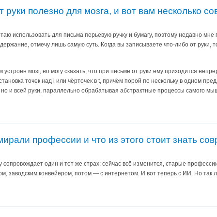
т руки полезно для мозга, и вот вам несколько со
итаю использовать для письма перьевую ручку и бумагу, поэтому недавно мне
держание, отмечу лишь самую суть. Когда вы записываете что‑либо от руки, т
м устроен мозг, но могу сказать, что при письме от руки ему приходится неп
сстановка точек над i или чёрточек в t, причём порой по нескольку в одном п
, но и всей руки, параллельно обрабатывая абстрактные процессы самого мы
умирали профессии и что из этого стоит знать с
 сопровождает один и тот же страх: сейчас всё изменится, старые профессии
, заводским конвейером, потом — с интернетом. И вот теперь с ИИ. Но так л