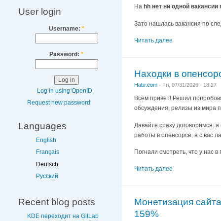
На
hh нет ни одной вакансии
User login
Зато нашлась вакансия по сл
Username:
*
Читать далее
Password:
*
Находки в опенсорс
Habr.com
-
Fri, 07/31/2026 - 18:27
Log in using OpenID
Всем привет! Решил попробов
Request new password
обсуждения, релизы из мира 
Languages
Давайте сразу договоримся: я
работы в опенсорсе, а с вас л
English
Погнали смотреть, что у нас в
Français
Deutsch
Читать далее
Русский
Recent blog posts
Монетизация сайта 
159%
KDE переходит на GitLab