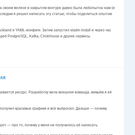
а своем железе в закрытом контуре давно была любопытна нам (и
 следам я решил написать эту статью, чтобы поделиться опытом
ackland и YAML-конфиги. Затем запустил sladm install и через час
ged PostgreSQL, Kafka, ClickHouse и другие сервисы.
ия
девается ресурс. Разработку вела внешняя команда, живьём я её
, получил красивые графики и всё выбросил. Дальше — почему
рот — про то, почему у меня не получилось её написать.