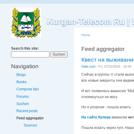
Kurgan-Telecom Ru 
Home
Feed aggregator
Search this site:
Квест на выживание
Navigation
Habr.com
-
Fri, 07/31/2026 - 18:30
Сейчас в группы тг стали выкл
Blogs
все новые аккаунты они видим
Books
Compose tips
И вот появилась вакансия “Mid
Forums
откликнуться не могу.
Suchen
Но я упорная - пошла искать.
Recent posts
На сайте Купера
вакансии
нет
Feed aggregator
Sources
Пошла искать через гугл. Наш