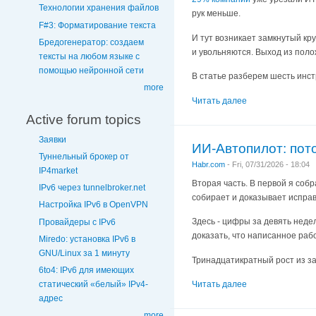
Технологии хранения файлов
рук меньше.
F#3: Форматирование текста
И тут возникает замкнутый кр
Бредогенератор: создаем
и увольняются. Выход из поло
тексты на любом языке с
помощью нейронной сети
В статье разберем шесть инс
more
Читать далее
Active forum topics
Заявки
ИИ-Автопилот: пот
Туннельный брокер от
Habr.com
-
Fri, 07/31/2026 - 18:04
IP4market
Вторая часть. В первой я собр
IPv6 через tunnelbroker.net
собирает и доказывает испра
Настройка IPv6 в OpenVPN
Здесь - цифры за девять неде
Провайдеры с IPv6
доказать, что написанное раб
Miredo: установка IPv6 в
GNU/Linux за 1 минуту
Тринадцатикратный рост из за
6to4: IPv6 для имеющих
Читать далее
статический «белый» IPv4-
адрес
more