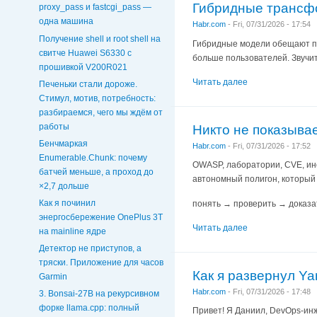
Гибридные трансфор
proxy_pass и fastcgi_pass —
одна машина
Habr.com
-
Fri, 07/31/2026 - 17:54
Получение shell и root shell на
Гибридные модели обещают про
свитче Huawei S6330 с
больше пользователей. Звучи
прошивкой V200R021
Читать далее
Печеньки стали дороже.
Стимул, мотив, потребность:
разбираемся, чего мы ждём от
работы
Никто не показывае
Бенчмаркая
Habr.com
-
Fri, 07/31/2026 - 17:52
Enumerable.Chunk: почему
OWASP, лаборатории, CVE, инс
батчей меньше, а проход до
автономный полигон, который 
×2,7 дольше
Как я починил
понять → проверить → доказа
энергосбережение OnePlus 3T
Читать далее
на mainline ядре
Детектор не приступов, а
тряски. Приложение для часов
Как я развернул Ya
Garmin
Habr.com
-
Fri, 07/31/2026 - 17:48
3. Bonsai-27B на рекурсивном
форке llama.cpp: полный
Привет! Я Даниил, DevOps-ин