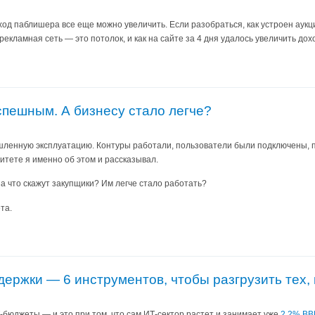
оход паблишера все еще можно увеличить. Если разобраться, как устроен аук
рекламная сеть — это потолок, и как на сайте за 4 дня удалось увеличить дох
спешным. А бизнесу стало легче?
енную эксплуатацию. Контуры работали, пользователи были подключены, по
тете я именно об этом и рассказывал.
а что скажут закупщики? Им легче стало работать?
та.
ержки — 6 инструментов, чтобы разгрузить тех, 
-бюджеты — и это при том, что сам ИТ-сектор растет и занимает уже
2,2% ВВ