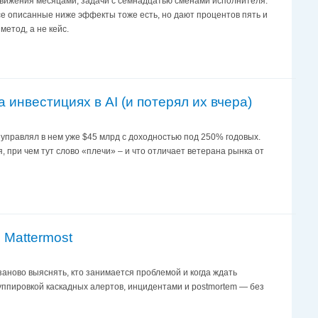
движения месяцами, задачи с семнадцатью сменами исполнителя.
все описанные ниже эффекты тоже есть, но дают процентов пять и
метод, а не кейс.
инвестициях в AI (и потерял их вчера)
-м управлял в нем уже $45 млрд с доходностью под 250% годовых.
, при чем тут слово «плечи» – и что отличает ветерана рынка от
 Mattermost
заново выяснять, кто занимается проблемой и когда ждать
руппировкой каскадных алертов, инцидентами и postmortem — без