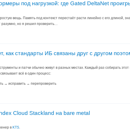
меры под нагрузкой: где Gated DeltaNet проигрыва
стую вещь. Память под контекст перестаёт расти линейно с его длиной, знач
т разумно, но я решил проверить…
т, как стандарты ИБ связаны друг с другом поэт
трументы и патчи обычно живут в разных местах. Каждый раз собирать этот
связывает всё в один процесс:
ть → исправить → перепроверить
ndex Cloud Stackland на bare metal
женер в
KTS
.