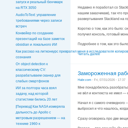
запуск и реальный бенчмарк
Недавно я поработал со Stack
на RTX 3050
нашим заказчикам), так что п
AudioToText: управление
развертывания Stackland на го
требованиями через записи
встреч
Коротко о том, как это было: с
Конвейер по созданию
получил консоль, готовый мони
презентаций на базе заметок
Подробнее о том, как это был
obsidian и локального ИИ
Как рассказ на литконкурс превратил меня в исследователя копиро
Читать далее
сознания
От object detection к
классическому CV:
Замороженная рабо
разрабатываем сканер для
Habr.com
-
Fri, 07/31/2026 - 17:37
слабых смартфонов
Мне понадобилось разобраться
ИИ за полтора часа взял
не вёл и контекста не имел — 
задачу, над которой
статистики бились 20 лет
Начал я с самого очевидного 
[Перевод] Как NASA измеряла
выбросил и что нашлось, когд
дальность до Apollo с
метровым разрешением — на
Сразу оговорюсь про две вещи
технике 1960-х