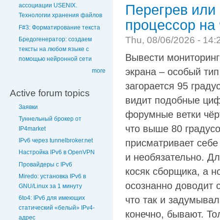
Перегрев или 
ассоциации USENIX.
Технологии хранения файлов
процессор на 
F#3: Форматирование текста
Thu, 08/06/2026 - 14:
Бредогенератор: создаем
тексты на любом языке с
Вывести мониторинг 
помощью нейронной сети
экрана – особый ти
more
загорается 95 граду
Active forum topics
видит подобные циф
Заявки
форумные ветки чёрт
Туннельный брокер от
что выше 80 градусо
IP4market
IPv6 через tunnelbroker.net
присматривает себе 
Настройка IPv6 в OpenVPN
и необязательно. Дл
Провайдеры с IPv6
косяк сборщика, а 
Miredo: установка IPv6 в
осознанно доводит с
GNU/Linux за 1 минуту
6to4: IPv6 для имеющих
что так и задумывал
статический «белый» IPv4-
конечно, бывают. То
адрес