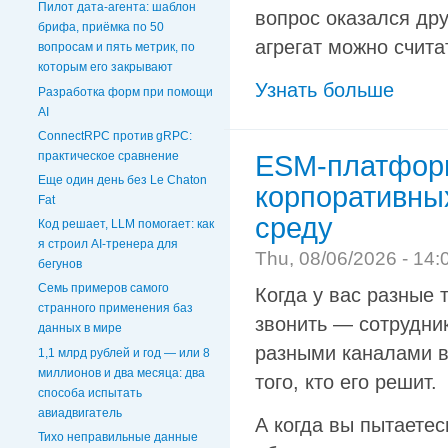
Пилот дата-агента: шаблон
вопрос оказался дру
брифа, приёмка по 50
агрегат можно счит
вопросам и пять метрик, по
которым его закрывают
Узнать больше
Разработка форм при помощи
AI
ConnectRPC против gRPC:
практическое сравнение
ESM-платформ
Еще один день без Le Chaton
корпоративны
Fat
среду
Код решает, LLM помогает: как
я строил AI-тренера для
Thu, 08/06/2026 - 14:
бегунов
Семь примеров самого
Когда у вас разные 
странного применения баз
звонить — сотрудни
данных в мире
разными каналами в
1,1 млрд рублей и год — или 8
миллионов и два месяца: два
того, кто его решит.
способа испытать
авиадвигатель
А когда вы пытаетес
Тихо неправильные данные