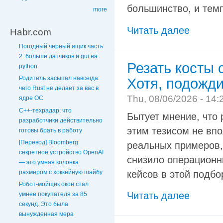
большинство, и темп
more
Читать далее
Habr.com
Погодный чёрный ящик часть
2: больше датчиков и gui на
Резать косты
python
Родитель засыпал навсегда:
Хотя, подожд
чего Rust не делает за вас в
Thu, 08/06/2026 - 14:
ядре ОС
C++-техрадар: что
Бытует мнение, что
разработчики действительно
этим тезисом не впо
готовы брать в работу
[Перевод] Bloomberg:
реальных примеров,
секретное устройство OpenAI
снизило операционн
— это умная колонка
кейсов в этой подбо
размером с хоккейную шайбу
Робот-мойщик окон стал
Читать далее
умнее покупателя за 85
секунд. Это была
вынужденная мера