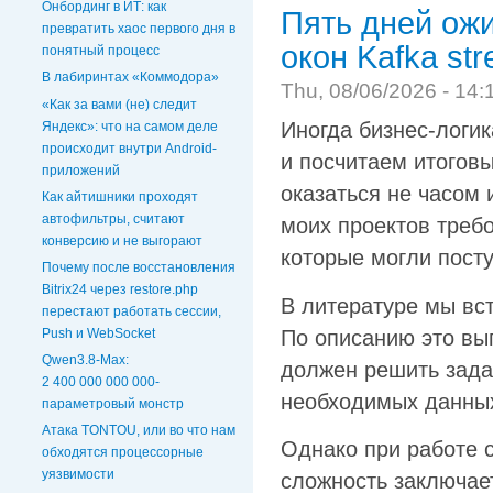
Онбординг в ИТ: как
Пять дней ож
превратить хаос первого дня в
окон Kafka st
понятный процесс
В лабиринтах «Коммодора»
Thu, 08/06/2026 - 14:
«Как за вами (не) следит
Иногда бизнес-логик
Яндекс»: что на самом деле
происходит внутри Android-
и посчитаем итоговы
приложений
оказаться не часом 
Как айтишники проходят
автофильтры, считают
моих проектов требо
конверсию и не выгорают
которые могли посту
Почему после восстановления
Bitrix24 через restore.php
В литературе мы вс
перестают работать сессии,
По описанию это вы
Push и WebSocket
Qwen3.8-Max:
должен решить зада
2 400 000 000 000-
необходимых данных 
параметровый монстр
Атака TONTOU, или во что нам
Однако при работе 
обходятся процессорные
уязвимости
сложность заключае