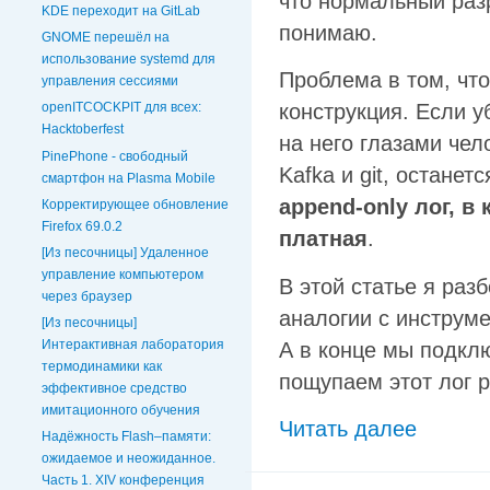
что нормальный разр
KDE переходит на GitLab
понимаю.
GNOME перешёл на
использование systemd для
Проблема в том, чт
управления сессиями
конструкция. Если у
openITCOCKPIT для всех:
Hacktoberfest
на него глазами чел
PinePhone - свободный
Kafka и git, остане
смартфон на Plasma Mobile
append‑only лог, в
Корректирующее обновление
Firefox 69.0.2
платная
.
[Из песочницы] Удаленное
управление компьютером
В этой статье я раз
через браузер
аналогии с инструм
[Из песочницы]
Интерактивная лаборатория
А в конце мы подклю
термодинамики как
пощупаем этот лог 
эффективное средство
имитационного обучения
Читать далее
Надёжность Flash–памяти:
ожидаемое и неожиданное.
Часть 1. XIV конференция