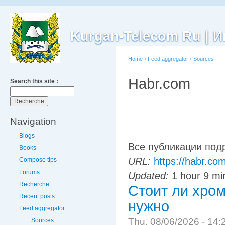
Kurgan-Telecom Ru |
Home
›
Feed aggregator
›
Sources
Habr.com
Search this site :
Navigation
Blogs
Все публикации под
Books
URL:
https://habr.com
Compose tips
Forums
Updated:
1 hour 9 mi
Recherche
Стоит ли хром
Recent posts
нужно
Feed aggregator
Thu, 08/06/2026 - 14:
Sources