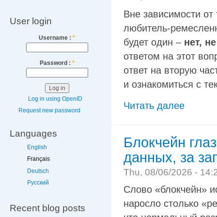
Вне зависимости от 
User login
любитель-ремесленни
Username :
*
будет один –
нет, н
ответом на этот вопр
Password :
*
ответ на вторую час
и ознакомиться с те
Log in using OpenID
Читать далее
Request new password
Languages
Блокчейн глаз
English
данных, за за
Français
Thu, 08/06/2026 - 14:
Deutsch
Русский
Слово «блокчейн» ис
наросло столько «р
Recent blog posts