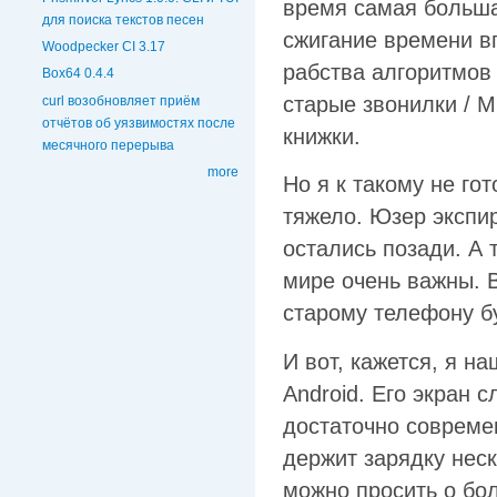
время самая больша
для поиска текстов песен
сжигание времени в
Woodpecker CI 3.17
рабства алгоритмов 
Box64 0.4.4
старые звонилки / 
curl возобновляет приём
отчётов об уязвимостях после
книжки.
месячного перерыва
more
Но я к такому не гот
тяжело. Юзер экспи
остались позади. А 
мире очень важны. В
старому телефону б
И вот, кажется, я н
Android. Его экран 
достаточно современ
держит зарядку неск
можно просить о б