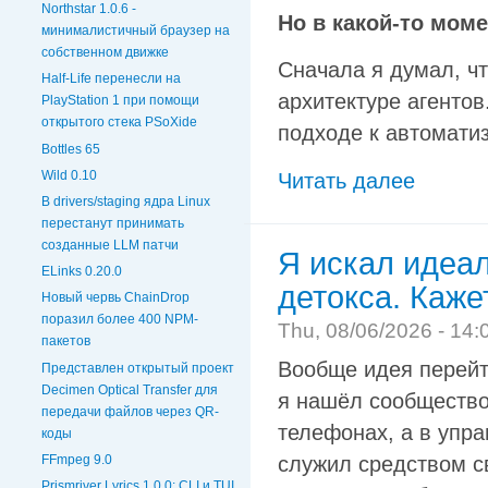
Northstar 1.0.6 -
Но в какой-то моме
минималистичный браузер на
собственном движке
Сначала я думал, ч
Half-Life перенесли на
архитектуре агентов
PlayStation 1 при помощи
открытого стека PSoXide
подходе к автоматиз
Bottles 65
Wild 0.10
Читать далее
В drivers/staging ядра Linux
перестанут принимать
созданные LLM патчи
Я искал идеа
ELinks 0.20.0
детокса. Каже
Новый червь ChainDrop
поразил более 400 NPM-
Thu, 08/06/2026 - 14:
пакетов
Вообще идея перейт
Представлен открытый проект
Decimen Optical Transfer для
я нашёл сообществ
передачи файлов через QR-
телефонах, а в упр
коды
FFmpeg 9.0
служил средством с
Prismriver Lyrics 1.0.0: CLI и TUI