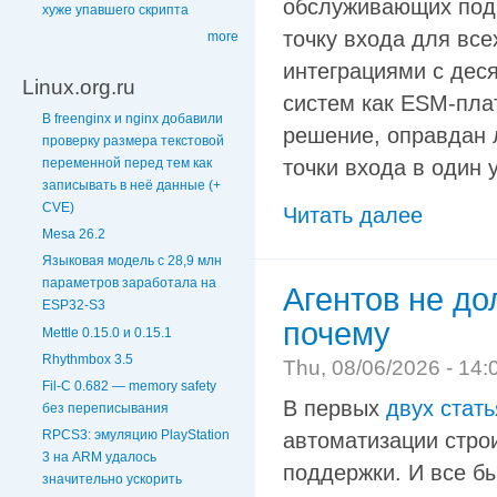
обслуживающих подр
хуже упавшего скрипта
точку входа для все
more
интеграциями с деся
Linux.org.ru
систем как ESM-пла
В freenginx и nginx добавили
решение, оправдан 
проверку размера текстовой
переменной перед тем как
точки входа в один 
записывать в неё данные (+
CVE)
Читать далее
Mesa 26.2
Языковая модель с 28,9 млн
параметров заработала на
Агентов не до
ESP32-S3
почему
Mettle 0.15.0 и 0.15.1
Rhythmbox 3.5
Thu, 08/06/2026 - 14:
Fil-C 0.682 — memory safety
В первых
двух
стать
без переписывания
RPCS3: эмуляцию PlayStation
автоматизации стро
3 на ARM удалось
поддержки. И все б
значительно ускорить